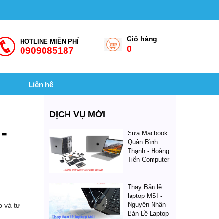
Giỏ hàng
HOTLINE MIỄN PHÍ
0
0909085187
Liên hệ
DỊCH VỤ MỚI
-
Sửa Macbook
Quận Bình
Thạnh - Hoàng
Tiến Computer
Thay Bản lề
laptop MSI -
Nguyên Nhân
p và tư
Bản Lề Laptop