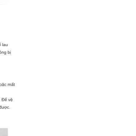
ể lau
ông bị
hoặc mất
. Để vệ
 được.