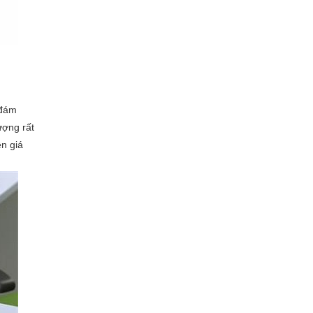
 đám
ượng rất
ên giá