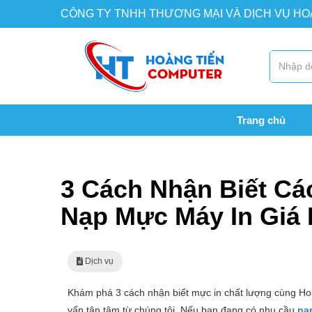
CÔNG TY TNHH THƯƠNG MẠI VÀ DỊCH VỤ H
Trang chủ
Trang chủ
Dịch vụ
3 Cách Nhận Biết Các Loại Mự
3 Cách Nhận Biết Cá
Nạp Mực Máy In Giá
Dịch vụ
Khám phá 3 cách nhận biết mực in chất lượng cùng Hoà
vấn tận tâm từ chúng tôi. Nếu bạn đang có nhu cầu
nạ