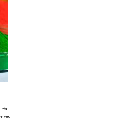
g cho
vẽ yêu