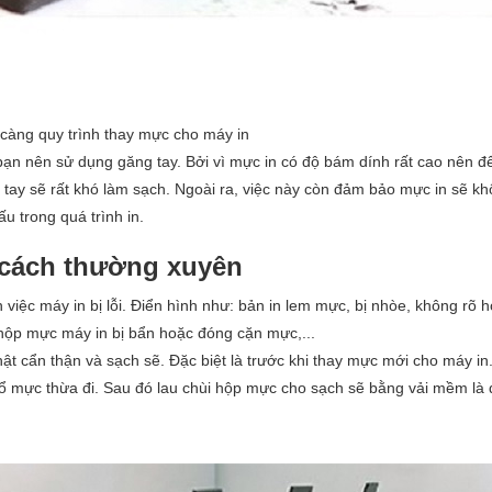
 càng quy trình thay mực cho máy in
bạn nên sử dụng găng tay. Bởi vì mực in có độ bám dính rất cao nên đ
tay sẽ rất khó làm sạch. Ngoài ra, việc này còn đảm bảo mực in sẽ kh
u trong quá trình in.
 cách thường xuyên
việc máy in bị lỗi. Điển hình như: bản in lem mực, bị nhòe, không rõ 
hộp mực máy in bị bẩn hoặc đóng cặn mực,...
t cẩn thận và sạch sẽ. Đặc biệt là trước khi thay mực mới cho máy in
 đổ mực thừa đi. Sau đó lau chùi hộp mực cho sạch sẽ bằng vải mềm là