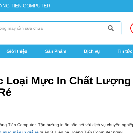
OÀNG TIẾN COMPUTER
Giới thiệu
Sản Phẩm
Dịch vụ
Tin tức
c In Chất Lượng - Nạp Mực Máy In Giá Rẻ
c Loại Mực In Chất Lượng 
 Rẻ
ng Tiến Computer. Tận hưởng in ấn sắc nét với dịch vụ chuyên nghiệ
p mực máy in giá rẻ
quận 9. Liên hệ Hoàng Tiến Computer ngay!