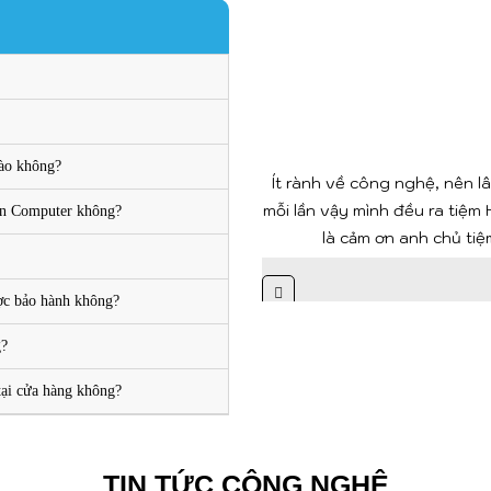
nào không?
Ít rành về công nghệ, nên lâ
mỗi lần vậy mình đều ra tiệ
iến Computer không?
là cảm ơn anh chủ tiệ
ợc bảo hành không?
g?
 tại cửa hàng không?
TIN TỨC CÔNG NGHỆ