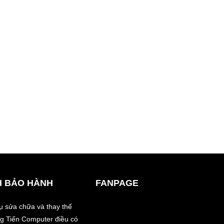
H BẢO HÀNH
FANPAGE
vụ sửa chữa và thay thế
àng Tiến Computer điều có