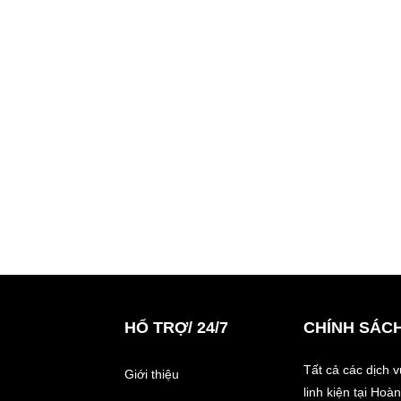
HỔ TRỢ/ 24/7
CHÍNH SÁC
Tất cả các dịch 
Giới thiệu
linh kiện tại Ho