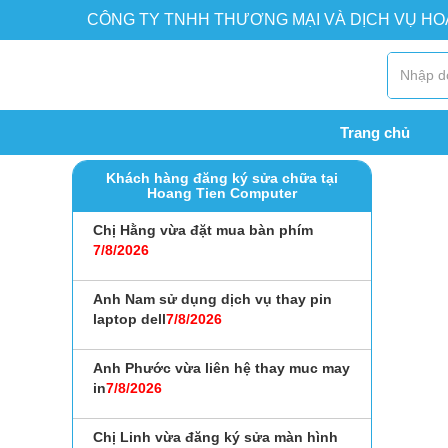
CÔNG TY TNHH THƯƠNG MẠI VÀ DỊCH VỤ H
Trang chủ
Khách hàng đăng ký sửa chữa tại
Hoang Tien Computer
Chị Hằng vừa đặt mua bàn phím
7/
8/
2026
Anh Nam sử dụng dịch vụ thay pin
laptop dell
7/
8/
2026
Anh Phước vừa liên hệ thay muc may
in
7/
8/
2026
Chị Linh vừa đăng ký sửa màn hình