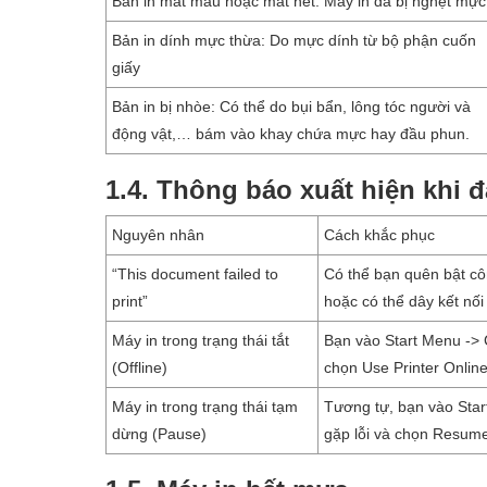
Bản in mất màu hoặc mất nét: Máy in đã bị nghẹt mực
Bản in dính mực thừa: Do mực dính từ bộ phận cuốn
giấy
Bản in bị nhòe: Có thể do bụi bẩn, lông tóc người và
động vật,… bám vào khay chứa mực hay đầu phun.
1.4. Thông báo xuất hiện khi đ
Nguyên nhân
Cách khắc phục
“This document failed to
Có thể bạn quên bật côn
print”
hoặc có thể dây kết nối
Máy in trong trạng thái tắt
Bạn vào Start Menu -> 
(Offline)
chọn Use Printer Onlin
Máy in trong trạng thái tạm
Tương tự, bạn vào Star
dừng (Pause)
gặp lỗi và chọn Resume 