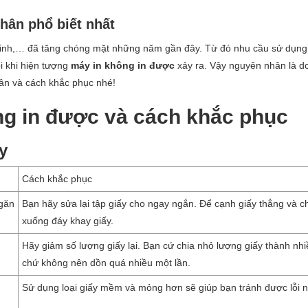
hân phổ biết nhất
 sinh,… đã tăng chóng mặt những năm gần đây. Từ đó nhu cầu sử dụng
i khi hiện tượng
máy in không in được
xảy ra. Vậy nguyên nhân là d
n và cách khắc phục nhé!
ông in được và cách khắc phục
y
Cách khắc phục
ngăn
Bạn hãy sửa lại tập giấy cho ngay ngắn. Để cạnh giấy thẳng và 
xuống đáy khay giấy.
Hãy giảm số lượng giấy lại. Bạn cứ chia nhỏ lượng giấy thành nhi
chứ không nên dồn quá nhiều một lần.
Sử dụng loại giấy mềm và mỏng hơn sẽ giúp bạn tránh được lỗi n