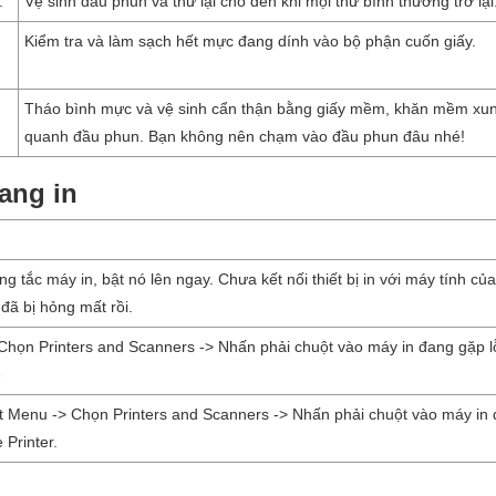
.
Vệ sinh đầu phun và thử lại cho đến khi mọi thứ bình thường trở lại
Kiểm tra và làm sạch hết mực đang dính vào bộ phận cuốn giấy.
Tháo bình mực và vệ sinh cẩn thận bằng giấy mềm, khăn mềm xu
quanh đầu phun. Bạn không nên chạm vào đầu phun đâu nhé!
ang in
g tắc máy in, bật nó lên ngay. Chưa kết nối thiết bị in với máy tính củ
 đã bị hỏng mất rồi.
Chọn Printers and Scanners -> Nhấn phải chuột vào máy in đang gặp l
e
t Menu -> Chọn Printers and Scanners -> Nhấn phải chuột vào máy in
Printer.