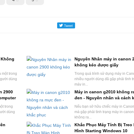
p Không
Nguyên Nhân máy in canon 
không kéo được giấy
à một trong
Trong quá trình sử dụng máy in Can
người dùng
nhiều người dùng đã gặp phải tình t
máy in...
n 2900
Máy in canon g2010 không r
omputer
đen - Nguyên nhân và cách 
phục
ột trong
Nếu bạn sở hữu chiếc máy in Cano
gười dùng
mà gặp phải tình trạng máy in cano
không ra...
yên
Khắc Phục Máy Tính Bị Treo
Hình Starting Windows 10