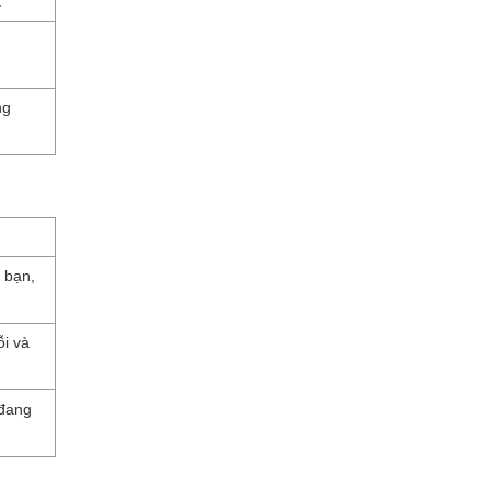
.
ng
a bạn,
ỗi và
 đang