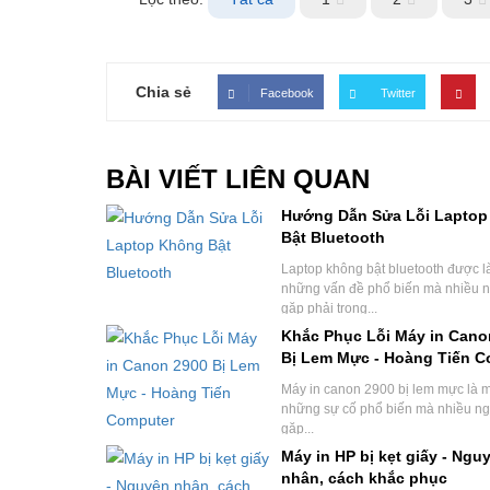
Chia sẻ
Facebook
Twitter
BÀI VIẾT LIÊN QUAN
Hướng Dẫn Sửa Lỗi Lapto
Bật Bluetooth
Laptop không bật bluetooth được l
những vấn đề phổ biến mà nhiều 
gặp phải trong...
Khắc Phục Lỗi Máy in Cano
Bị Lem Mực - Hoàng Tiến C
Máy in canon 2900 bị lem mực là m
những sự cố phổ biến mà nhiều n
gặp...
Máy in HP bị kẹt giấy - Ngu
nhân, cách khắc phục