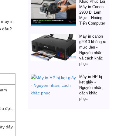
Khắc Phục Lỗi
Máy in Canon
2900 Bị Lem
Mực - Hoàng
 máy in
Tiến Computer
o đâu?
Máy in canon
g2010 không ra
mực đen -
Nguyên nhân
và cách khắc
phục
Máy in HP bị
kẹt giấy -
Nguyên nhân,
chạm
cách khắc
phục
ều đợt,
ày đấy.