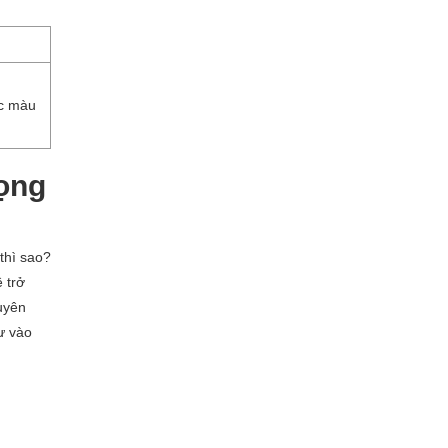
ác màu
rọng
thì sao?
 trở
uyên
ư vào