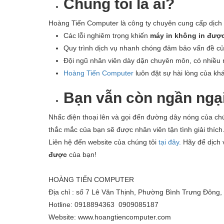
Chúng tôi là ai?
Hoàng Tiến Computer là công ty chuyên cung cấp dịch v
Các lỗi nghiêm trọng khiến
máy in không in đượ
Quy trình dịch vụ nhanh chóng đảm bảo vấn đề của
Đội ngũ nhân viên dày dặn chuyên môn, có nhiều 
Hoàng Tiến Computer
luôn đặt sự hài lòng của kh
Bạn vẫn còn ngần ngạ
Nhấc điện thoại lên và gọi đến đường dây nóng của ch
thắc mắc của bạn sẽ được nhân viên tận tình giải thí
Liên hệ đến website của chúng tôi
tại đây.
Hãy để dịch 
được
của bạn!
HOÀNG TIẾN COMPUTER
Địa chỉ : số 7 Lê Văn Thịnh, Phường Bình Trưng Đôn
Hotline: 0918894363 0909085187
Website: www.hoangtiencomputer.com