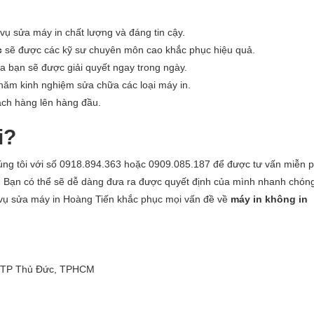
ụ sửa máy in chất lượng và đáng tin cậy.
c
sẽ được các kỹ sư chuyên môn cao khắc phục hiệu quả.
 bạn sẽ được giải quyết ngay trong ngày.
năm kinh nghiệm sửa chữa các loại máy in.
ách hàng lên hàng đầu.
i?
úng tôi với số 0918.894.363 hoặc 0909.085.187 để được tư vấn miễn p
ch. Bạn có thể sẽ dễ dàng đưa ra được quyết định của mình nhanh chón
vụ sửa máy in Hoàng Tiến khắc phục mọi vấn đề về
máy in không in
g, TP Thủ Đức, TPHCM