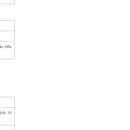
hác nếu
ích. Ví