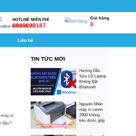
Giỏ hàng
HOTLINE MIỄN PHÍ
0
0909085187
Liên hệ
TIN TỨC MỚI
Hướng Dẫn
Sửa Lỗi Laptop
Không Bật
Bluetooth
Nguyên Nhân
máy in canon
2900 không
 máy in
kéo được giấy
o đâu?