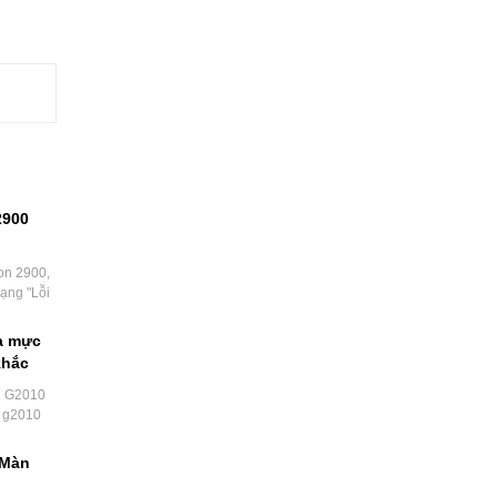
2900
on 2900,
rạng "Lỗi
a mực
khắc
n G2010
n g2010
 Màn