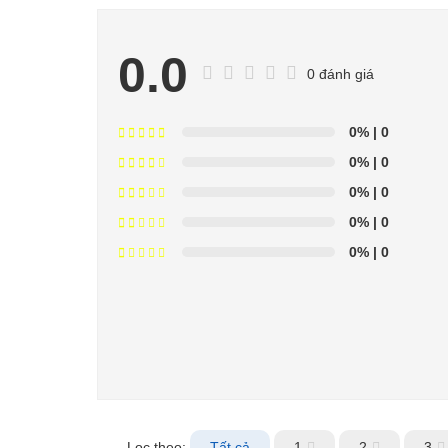
0.0
0 đánh giá
0%
| 0
0%
| 0
0%
| 0
0%
| 0
0%
| 0
Lọc theo:
Tất cả
1
2
3