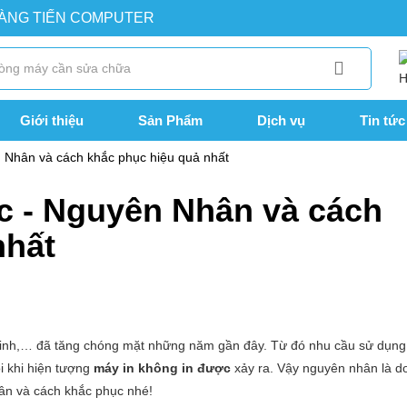
OÀNG TIẾN COMPUTER
Giới thiệu
Sản Phẩm
Dịch vụ
Tin tức
 Nhân và cách khắc phục hiệu quả nhất
c - Nguyên Nhân và cách
nhất
 sinh,… đã tăng chóng mặt những năm gần đây. Từ đó nhu cầu sử dụng
i khi hiện tượng
máy in không in được
xảy ra. Vậy nguyên nhân là d
n và cách khắc phục nhé!