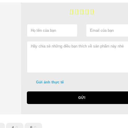
Gửi ảnh thực tế
GỬI
4
5