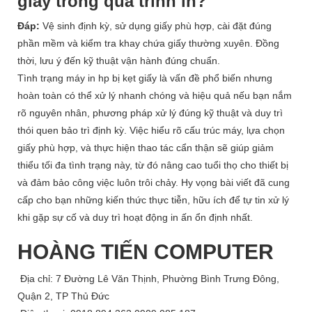
giấy trong quá trình in?
Đáp:
Vệ sinh định kỳ, sử dụng giấy phù hợp, cài đặt đúng
phần mềm và kiểm tra khay chứa giấy thường xuyên. Đồng
thời, lưu ý đến kỹ thuật vận hành đúng chuẩn.
Tình trạng
máy in hp bị kẹt giấy
là vấn đề phổ biến nhưng
hoàn toàn có thể xử lý nhanh chóng và hiệu quả nếu bạn nắm
rõ nguyên nhân, phương pháp xử lý đúng kỹ thuật và duy trì
thói quen bảo trì định kỳ. Việc hiểu rõ cấu trúc máy, lựa chọn
giấy phù hợp, và thực hiện thao tác cẩn thận sẽ giúp giảm
thiểu tối đa tình trạng này, từ đó nâng cao tuổi thọ cho thiết bị
và đảm bảo công việc luôn trôi chảy. Hy vọng bài viết đã cung
cấp cho bạn những kiến thức thực tiễn, hữu ích để tự tin xử lý
khi gặp sự cố và duy trì hoạt động in ấn ổn định nhất.
HOÀNG TIẾN COMPUTER
Địa chỉ: 7 Đường Lê Văn Thịnh, Phường Bình Trưng Đông,
Quận 2, TP Thủ Đức