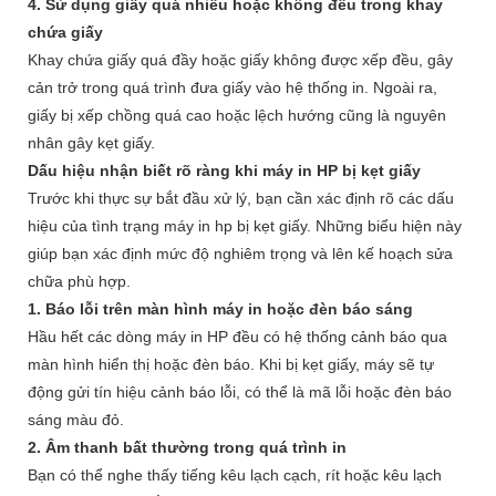
4. Sử dụng giấy quá nhiều hoặc không đều trong khay
chứa giấy
Khay chứa giấy quá đầy hoặc giấy không được xếp đều, gây
cản trở trong quá trình đưa giấy vào hệ thống in. Ngoài ra,
giấy bị xếp chồng quá cao hoặc lệch hướng cũng là nguyên
nhân gây kẹt giấy.
Dấu hiệu nhận biết rõ ràng khi máy in HP bị kẹt giấy
Trước khi thực sự bắt đầu xử lý, bạn cần xác định rõ các dấu
hiệu của tình trạng
máy in hp bị kẹt giấy
. Những biểu hiện này
giúp bạn xác định mức độ nghiêm trọng và lên kế hoạch sửa
chữa phù hợp.
1. Báo lỗi trên màn hình máy in hoặc đèn báo sáng
Hầu hết các dòng máy in HP đều có hệ thống cảnh báo qua
màn hình hiển thị hoặc đèn báo. Khi bị kẹt giấy, máy sẽ tự
động gửi tín hiệu cảnh báo lỗi, có thể là mã lỗi hoặc đèn báo
sáng màu đỏ.
2. Âm thanh bất thường trong quá trình in
Bạn có thể nghe thấy tiếng kêu lạch cạch, rít hoặc kêu lạch