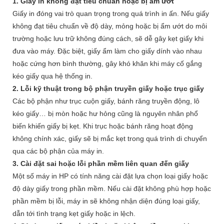
1. Giấy in không đạt tiêu chuẩn hoặc bị ẩm ướt
Giấy in đóng vai trò quan trọng trong quá trình in ấn. Nếu giấy
không đạt tiêu chuẩn về độ dày, mỏng hoặc bị ẩm ướt do môi
trường hoặc lưu trữ không đúng cách, sẽ dễ gây kẹt giấy khi
đưa vào máy. Đặc biệt, giấy ẩm làm cho giấy dính vào nhau
hoặc cứng hơn bình thường, gây khó khăn khi máy cố gắng
kéo giấy qua hệ thống in.
2. Lỗi kỹ thuật trong bộ phận truyền giấy hoặc trục giấy
Các bộ phận như trục cuộn giấy, bánh răng truyền động, lô
kéo giấy… bị mòn hoặc hư hỏng cũng là nguyên nhân phổ
biến khiến giấy bị kẹt. Khi trục hoặc bánh răng hoạt động
không chính xác, giấy sẽ bị mắc kẹt trong quá trình di chuyển
qua các bộ phận của máy in.
3. Cài đặt sai hoặc lỗi phần mềm liên quan đến giấy
Một số máy in HP có tính năng cài đặt lựa chọn loại giấy hoặc
độ dày giấy trong phần mềm. Nếu cài đặt không phù hợp hoặc
phần mềm bị lỗi, máy in sẽ không nhận diện đúng loại giấy,
dẫn tới tình trạng kẹt giấy hoặc in lệch.