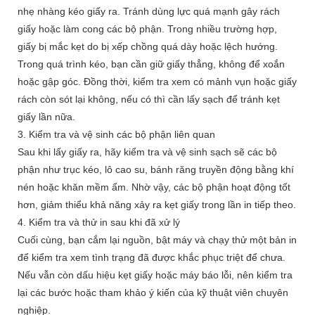
nhẹ nhàng kéo giấy ra. Tránh dùng lực quá mạnh gây rách
giấy hoặc làm cong các bộ phận. Trong nhiều trường hợp,
giấy bị mắc kẹt do bị xếp chồng quá dày hoặc lệch hướng.
Trong quá trình kéo, bạn cần giữ giấy thẳng, không để xoắn
hoặc gập góc. Đồng thời, kiểm tra xem có mảnh vụn hoặc giấy
rách còn sót lại không, nếu có thì cần lấy sạch để tránh kẹt
giấy lần nữa.
3. Kiểm tra và vệ sinh các bộ phận liên quan
Sau khi lấy giấy ra, hãy kiểm tra và vệ sinh sạch sẽ các bộ
phận như trục kéo, lô cao su, bánh răng truyền động bằng khí
nén hoặc khăn mềm ẩm. Nhờ vậy, các bộ phận hoạt động tốt
hơn, giảm thiểu khả năng xảy ra kẹt giấy trong lần in tiếp theo.
4. Kiểm tra và thử in sau khi đã xử lý
Cuối cùng, bạn cắm lại nguồn, bật máy và chạy thử một bản in
để kiểm tra xem tình trạng đã được khắc phục triệt để chưa.
Nếu vẫn còn dấu hiệu kẹt giấy hoặc máy báo lỗi, nên kiểm tra
lại các bước hoặc tham khảo ý kiến của kỹ thuật viên chuyên
nghiệp.