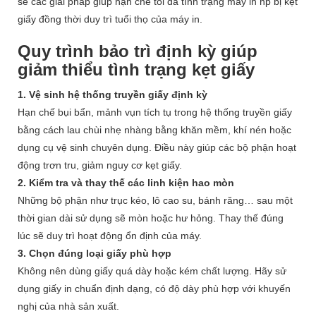
sẻ các giải pháp giúp hạn chế tối đa tình trạng
máy in hp bị kẹt
giấy
đồng thời duy trì tuổi thọ của máy in.
Quy trình bảo trì định kỳ giúp
giảm thiểu tình trạng kẹt giấy
1. Vệ sinh hệ thống truyền giấy định kỳ
Hạn chế bụi bẩn, mảnh vụn tích tụ trong hệ thống truyền giấy
bằng cách lau chùi nhẹ nhàng bằng khăn mềm, khí nén hoặc
dụng cụ vệ sinh chuyên dụng. Điều này giúp các bộ phận hoạt
động trơn tru, giảm nguy cơ kẹt giấy.
2. Kiểm tra và thay thế các linh kiện hao mòn
Những bộ phận như trục kéo, lô cao su, bánh răng… sau một
thời gian dài sử dụng sẽ mòn hoặc hư hỏng. Thay thế đúng
lúc sẽ duy trì hoạt động ổn định của máy.
3. Chọn đúng loại giấy phù hợp
Không nên dùng giấy quá dày hoặc kém chất lượng. Hãy sử
dụng giấy in chuẩn định dạng, có độ dày phù hợp với khuyến
nghị của nhà sản xuất.