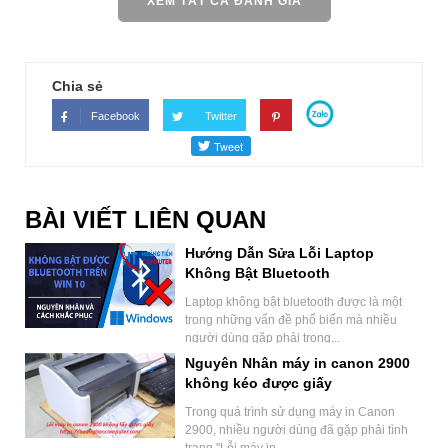
XEM TẤT CẢ ĐÁNH GIÁ
Chia sẻ
Facebook
Twitter
BÀI VIẾT LIÊN QUAN
Hướng Dẫn Sửa Lỗi Laptop
Không Bật Bluetooth
Laptop không bật bluetooth được là một
trong những vấn đề phổ biến mà nhiều
người dùng gặp phải trong...
Nguyên Nhân máy in canon 2900
không kéo được giấy
Trong quá trình sử dụng máy in Canon
2900, nhiều người dùng đã gặp phải tình