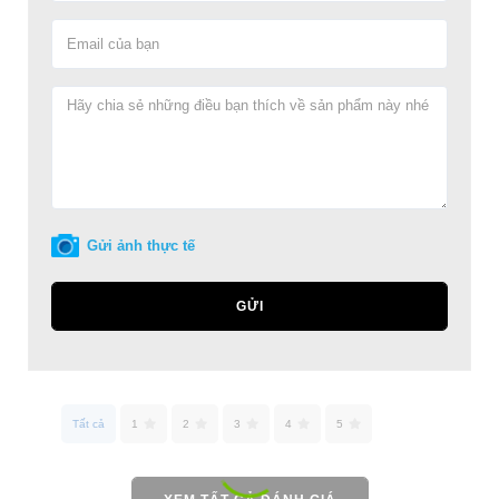
Gửi ảnh thực tế
GỬI
Tất cả
1
2
3
4
5