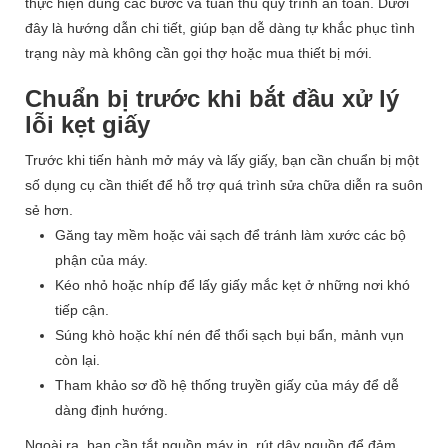
thực hiện đúng các bước và tuân thủ quy trình an toàn. Dưới
đây là hướng dẫn chi tiết, giúp bạn dễ dàng tự khắc phục tình
trạng này mà không cần gọi thợ hoặc mua thiết bị mới.
Chuẩn bị trước khi bắt đầu xử lý
lỗi kẹt giấy
Trước khi tiến hành mở máy và lấy giấy, bạn cần chuẩn bị một
số dụng cụ cần thiết để hỗ trợ quá trình sửa chữa diễn ra suôn
sẻ hơn.
Găng tay mềm hoặc vải sạch để tránh làm xước các bộ
phận của máy.
Kéo nhỏ hoặc nhíp để lấy giấy mắc kẹt ở những nơi khó
tiếp cận.
Súng khò hoặc khí nén để thổi sạch bụi bẩn, mảnh vụn
còn lại.
Tham khảo sơ đồ hệ thống truyền giấy của máy để dễ
dàng định hướng.
Ngoài ra, bạn cần tắt nguồn máy in, rút dây nguồn để đảm