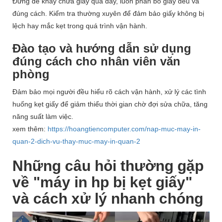
Đừng để khay chứa giấy quá đầy, luôn phân bố giấy đều và
đúng cách. Kiểm tra thường xuyên để đảm bảo giấy không bị
lệch hay mắc kẹt trong quá trình vận hành.
Đào tạo và hướng dẫn sử dụng
đúng cách cho nhân viên văn
phòng
Đảm bảo mọi người đều hiểu rõ cách vận hành, xử lý các tình
huống kẹt giấy để giảm thiểu thời gian chờ đợi sửa chữa, tăng
năng suất làm việc.
xem thêm:
https://hoangtiencomputer.com/nap-muc-may-in-
quan-2-dich-vu-thay-muc-may-in-quan-2
Những câu hỏi thường gặp
về "máy in hp bị kẹt giấy"
và cách xử lý nhanh chóng