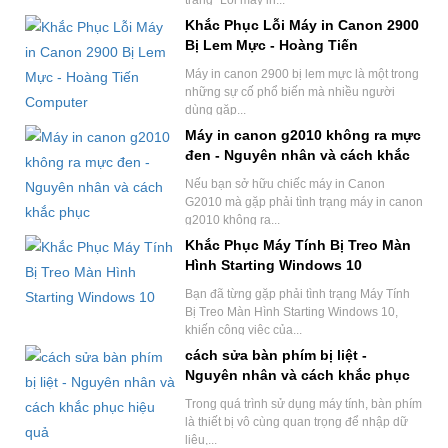
trạng "Lỗi máy in...
Khắc Phục Lỗi Máy in Canon 2900
Bị Lem Mực - Hoàng Tiến
Computer
Máy in canon 2900 bị lem mực là một trong
những sự cố phổ biến mà nhiều người
dùng gặp...
Máy in canon g2010 không ra mực
đen - Nguyên nhân và cách khắc
phục
Nếu bạn sở hữu chiếc máy in Canon
G2010 mà gặp phải tình trạng máy in canon
g2010 không ra...
Khắc Phục Máy Tính Bị Treo Màn
Hình Starting Windows 10
Bạn đã từng gặp phải tình trạng Máy Tính
Bị Treo Màn Hình Starting Windows 10,
khiến công việc của...
cách sửa bàn phím bị liệt -
Nguyên nhân và cách khắc phục
hiệu quả
Trong quá trình sử dụng máy tính, bàn phím
là thiết bị vô cùng quan trọng để nhập dữ
liệu,...