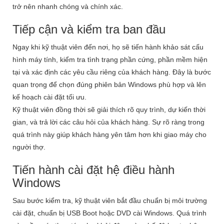
trở nên nhanh chóng và chính xác.
Tiếp cận và kiểm tra ban đầu
Ngay khi kỹ thuật viên đến nơi, họ sẽ tiến hành khảo sát cấu
hình máy tính, kiểm tra tình trạng phần cứng, phần mềm hiện
tại và xác định các yêu cầu riêng của khách hàng. Đây là bước
quan trọng để chọn đúng phiên bản Windows phù hợp và lên
kế hoạch cài đặt tối ưu.
Kỹ thuật viên đồng thời sẽ giải thích rõ quy trình, dự kiến thời
gian, và trả lời các câu hỏi của khách hàng. Sự rõ ràng trong
quá trình này giúp khách hàng yên tâm hơn khi giao máy cho
người thợ.
Tiến hành cài đặt hệ điều hành
Windows
Sau bước kiểm tra, kỹ thuật viên bắt đầu chuẩn bị môi trường
cài đặt, chuẩn bị USB Boot hoặc DVD cài Windows. Quá trình