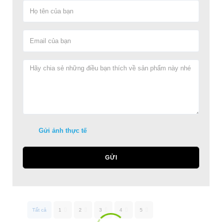
Gửi ảnh thực tế
GỬI
Tất cả
1
2
3
4
5