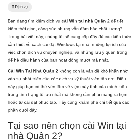
Dịch vụ
Bạn đang tìm kiếm dịch vụ
cài Win tại nhà Quận 2
để tiết
kiệm thời gian, công sức nhưng vẫn đảm bảo chất lượng?
Trong bài viết này, chúng tôi sẽ cung cấp đầy đủ các kiến thức
cần thiết về cách cài đặt Windows tại nhà, những lợi ích của
việc chọn dịch vụ chuyên nghiệp, và những lưu ý quan trọng
để hệ điều hành của bạn hoạt động mượt mà nhất.
Cài Win Tại Nhà Quận 2
không còn là vấn đề khó khăn nhờ
vào sự phát triển của các dịch vụ kỹ thuật viên tận nơi. Điều
này giúp bạn có thể yên tâm về việc máy tính của mình luôn
trong tình trạng tối ưu nhất mà không cần phải mang ra tiệm
hoặc tự cài đặt phức tạp. Hãy cùng khám phá chi tiết qua các
phần dưới đây.
Tại sao nên chọn cài Win tại
nhà Quận 2?