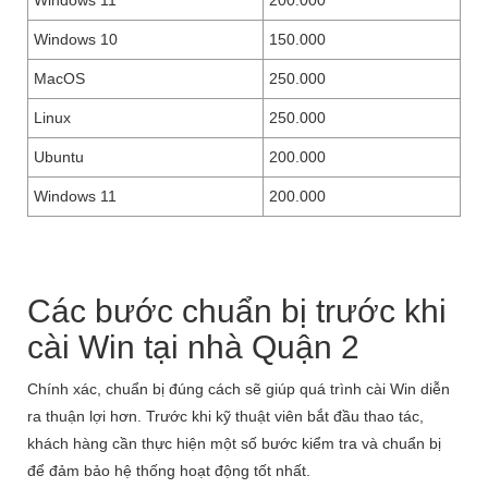
Windows 10
150.000
MacOS
250.000
Linux
250.000
Ubuntu
200.000
Windows 11
200.000
Các bước chuẩn bị trước khi
cài Win tại nhà Quận 2
Chính xác, chuẩn bị đúng cách sẽ giúp quá trình cài Win diễn
ra thuận lợi hơn. Trước khi kỹ thuật viên bắt đầu thao tác,
khách hàng cần thực hiện một số bước kiểm tra và chuẩn bị
để đảm bảo hệ thống hoạt động tốt nhất.