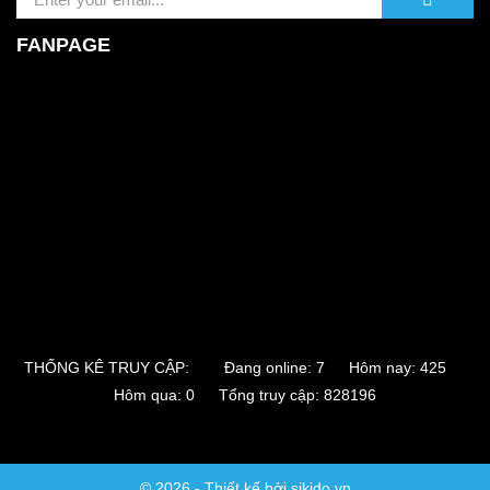
FANPAGE
THỐNG KÊ TRUY CẬP:
Đang online: 7 Hôm nay: 425
Hôm qua: 0 Tổng truy cập: 828196
© 2026 - Thiết kế bởi sikido.vn