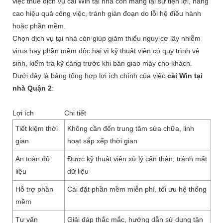
việc thuê dịch vụ cài Win tại nhà còn mang lại sự tiện lợi, nâng
cao hiệu quả công việc, tránh gián đoạn do lỗi hệ điều hành
hoặc phần mềm.
Chọn dịch vụ tại nhà còn giúp giảm thiểu nguy cơ lây nhiễm
virus hay phần mềm độc hại vì kỹ thuật viên có quy trình vệ
sinh, kiểm tra kỹ càng trước khi bàn giao máy cho khách.
Dưới đây là bảng tổng hợp lợi ích chính của việc
cài Win tại
nhà Quận 2
:
Lợi ích
Chi tiết
Tiết kiệm thời
Không cần đến trung tâm sửa chữa, linh
gian
hoạt sắp xếp thời gian
An toàn dữ
Được kỹ thuật viên xử lý cẩn thận, tránh mất
liệu
dữ liệu
Hỗ trợ phần
Cài đặt phần mềm miễn phí, tối ưu hệ thống
mềm
Tư vấn
Giải đáp thắc mắc, hướng dẫn sử dụng tận