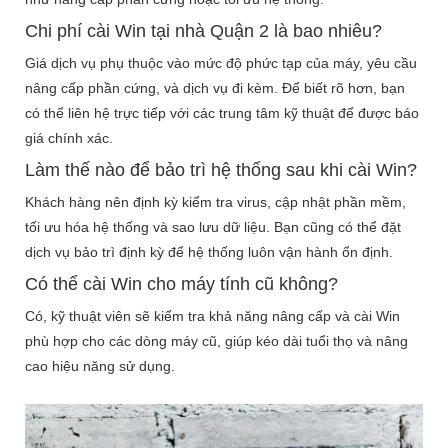
Chi phí cài Win tại nhà Quận 2 là bao nhiêu?
Giá dịch vụ phụ thuộc vào mức độ phức tạp của máy, yêu cầu
nâng cấp phần cứng, và dịch vụ đi kèm. Để biết rõ hơn, bạn
có thể liên hệ trực tiếp với các trung tâm kỹ thuật để được báo
giá chính xác.
Làm thế nào để bảo trì hệ thống sau khi cài Win?
Khách hàng nên định kỳ kiểm tra virus, cập nhật phần mềm,
tối ưu hóa hệ thống và sao lưu dữ liệu. Bạn cũng có thể đặt
dịch vụ bảo trì định kỳ để hệ thống luôn vận hành ổn định.
Có thể cài Win cho máy tính cũ không?
Có, kỹ thuật viên sẽ kiểm tra khả năng nâng cấp và cài Win
phù hợp cho các dòng máy cũ, giúp kéo dài tuổi thọ và nâng
cao hiệu năng sử dụng.