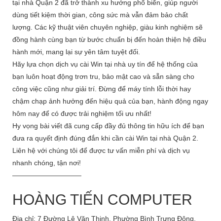
tại nhà Quận 2 đã trở thành xu hướng phổ biến, giúp người
dùng tiết kiệm thời gian, công sức mà vẫn đảm bảo chất
lượng. Các kỹ thuật viên chuyên nghiệp, giàu kinh nghiệm sẽ
đồng hành cùng bạn từ bước chuẩn bị đến hoàn thiện hệ điều
hành mới, mang lại sự yên tâm tuyệt đối.
Hãy lựa chọn dịch vụ cài Win tại nhà uy tín để hệ thống của
bạn luôn hoạt động trơn tru, bảo mật cao và sẵn sàng cho
công việc cũng như giải trí. Đừng để máy tính lỗi thời hay
chậm chạp ảnh hưởng đến hiệu quả của bạn, hành động ngay
hôm nay để có được trải nghiệm tối ưu nhất!
Hy vọng bài viết đã cung cấp đầy đủ thông tin hữu ích để bạn
đưa ra quyết định đúng đắn khi cần cài Win tại nhà Quận 2.
Liên hệ với chúng tôi để được tư vấn miễn phí và dịch vụ
nhanh chóng, tận nơi!
——————————
HOÀNG TIẾN COMPUTER
Địa chỉ: 7 Đường Lê Văn Thịnh, Phường Bình Trưng Đông,