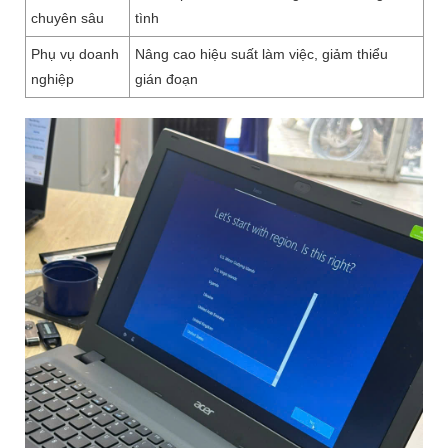
chuyên sâu
tình
Phụ vụ doanh
Nâng cao hiệu suất làm việc, giảm thiểu
nghiệp
gián đoạn