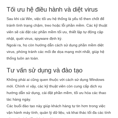
Tối ưu hệ điều hành và diệt virus
Sau khi cài Win, việc tối ưu hệ thống là yếu tố then chốt để
tránh tình trạng chậm, treo hoặc lỗi phần mềm. Các kỹ thuật
viên sẽ cài đặt các phần mềm tối ưu, thiết lập tự động cập
nhật, quét virus, spyware định kỳ.
Ngoài ra, họ còn hướng dẫn cách sử dụng phần mềm diệt
virus, phòng tránh các mối đe dọa mạng mới nhất, giúp hệ
thống luôn an toàn.
Tư vấn sử dụng và đào tạo
Không phải ai cũng quen thuộc với cách sử dụng Windows
mới. Chính vì vậy, các kỹ thuật viên còn cung cấp dịch vụ
hướng dẫn sử dụng, cài đặt phần mềm, tối ưu hóa các thao
tác hàng ngày.
Các buổi đào tạo này giúp khách hàng tự tin hơn trong việc
vận hành máy tính, quản lý dữ liệu, và khai thác tối đa các tính