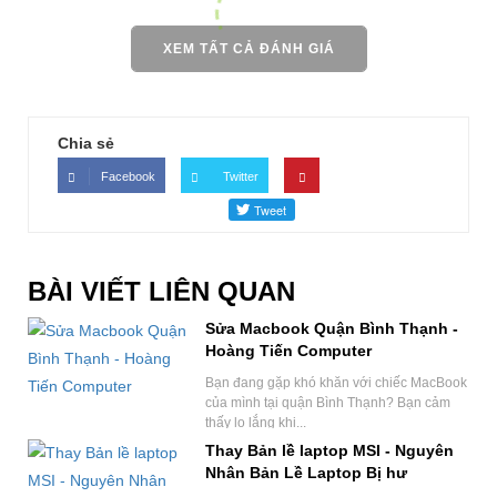
XEM TẤT CẢ ĐÁNH GIÁ
Chia sẻ
Facebook
Twitter
BÀI VIẾT LIÊN QUAN
Sửa Macbook Quận Bình Thạnh -
Hoàng Tiến Computer
Bạn đang gặp khó khăn với chiếc MacBook
của mình tại quận Bình Thạnh? Bạn cảm
thấy lo lắng khi...
Thay Bản lề laptop MSI - Nguyên
Nhân Bản Lề Laptop Bị hư