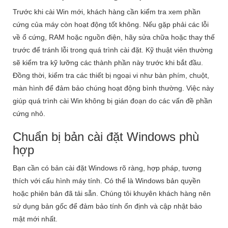
Trước khi cài Win mới, khách hàng cần kiểm tra xem phần
cứng của máy còn hoạt động tốt không. Nếu gặp phải các lỗi
về ổ cứng, RAM hoặc nguồn điện, hãy sửa chữa hoặc thay thế
trước để tránh lỗi trong quá trình cài đặt. Kỹ thuật viên thường
sẽ kiểm tra kỹ lưỡng các thành phần này trước khi bắt đầu.
Đồng thời, kiểm tra các thiết bị ngoại vi như bàn phím, chuột,
màn hình để đảm bảo chúng hoạt động bình thường. Việc này
giúp quá trình cài Win không bị gián đoạn do các vấn đề phần
cứng nhỏ.
Chuẩn bị bản cài đặt Windows phù
hợp
Bạn cần có bản cài đặt Windows rõ ràng, hợp pháp, tương
thích với cấu hình máy tính. Có thể là Windows bản quyền
hoặc phiên bản đã tải sẵn. Chúng tôi khuyên khách hàng nên
sử dụng bản gốc để đảm bảo tính ổn định và cập nhật bảo
mật mới nhất.