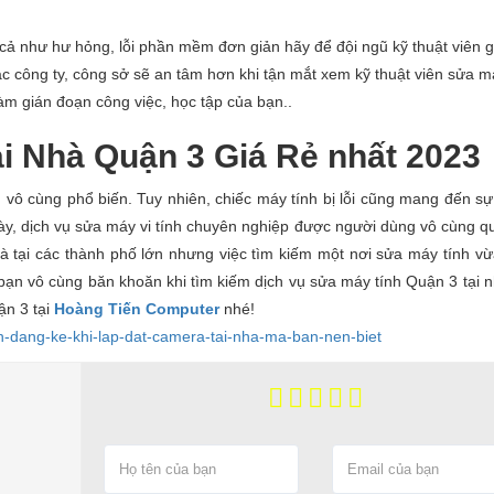
ả như hư hỏng, lỗi phần mềm đơn giản hãy để đội ngũ kỹ thuật viên g
 công ty, công sở sẽ an tâm hơn khi tận mắt xem kỹ thuật viên sửa má
àm gián đoạn công việc, học tập của bạn..
i Nhà Quận 3 Giá Rẻ nhất 2023
 vô cùng phổ biến. Tuy nhiên, chiếc máy tính bị lỗi cũng mang đến sự 
này, dịch vụ sửa máy vi tính chuyên nghiệp được người dùng vô cùng q
là tại các thành phố lớn nhưng việc tìm kiếm một nơi sửa máy tính vừa
 bạn vô cùng băn khoăn khi tìm kiếm dịch vụ sửa máy tính Quận 3 tại 
ận 3 tại
Hoàng Tiến Computer
nhé!
ch-dang-ke-khi-lap-dat-camera-tai-nha-ma-ban-nen-biet