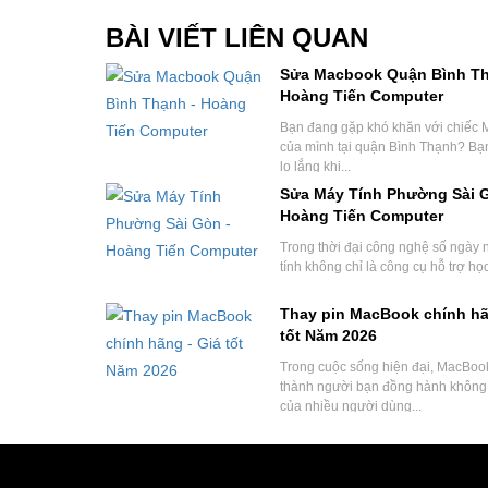
BÀI VIẾT LIÊN QUAN
Sửa Macbook Quận Bình Th
Hoàng Tiến Computer
Bạn đang gặp khó khăn với chiếc
của mình tại quận Bình Thạnh? Bạ
lo lắng khi...
Sửa Máy Tính Phường Sài G
Hoàng Tiến Computer
Trong thời đại công nghệ số ngày 
tính không chỉ là công cụ hỗ trợ học
Thay pin MacBook chính hã
tốt Năm 2026
Trong cuộc sống hiện đại, MacBook
thành người bạn đồng hành không 
của nhiều người dùng...