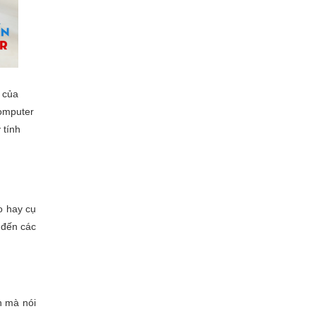
 của
Computer
 tính
o hay cụ
 đến các
h mà nói