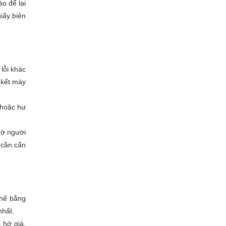
o để lại
iấy biên
lỗi khác
 kết máy
 hoặc hư
hờ người
 cần cẩn
thế bằng
nhất.
 hớ giá.