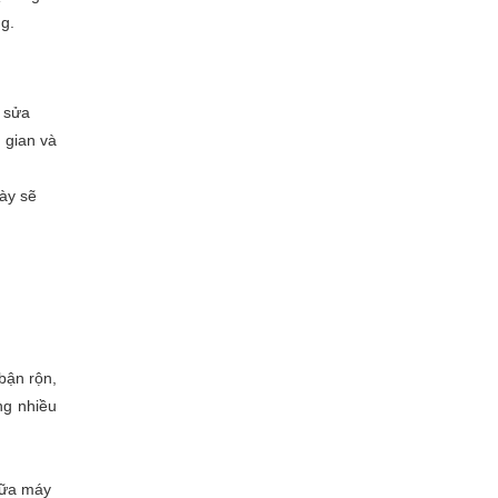
ng.
ề sửa
 gian và
này sẽ
bận rộn,
ng nhiều
hữa máy