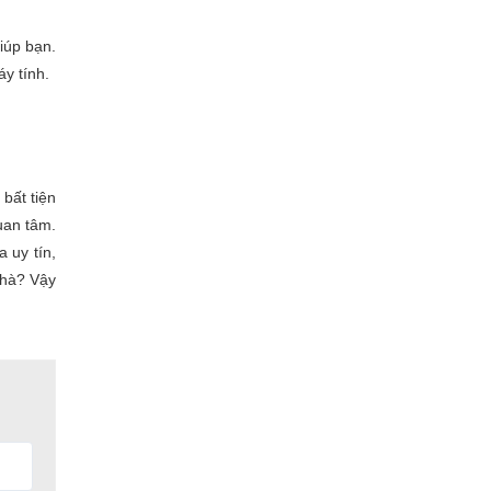
iúp bạn.
y tính.
bất tiện
uan tâm.
 uy tín,
nhà? Vậy