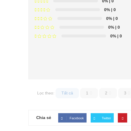
0%
| 0
0%
| 0
0%
| 0
0%
| 0
0%
| 0
Lọc theo:
Tất cả
1
2
3
Chia sẻ
Facebook
Twitter