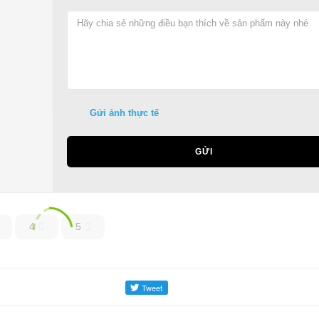
Gửi ảnh thực tế
GỬI
4
5