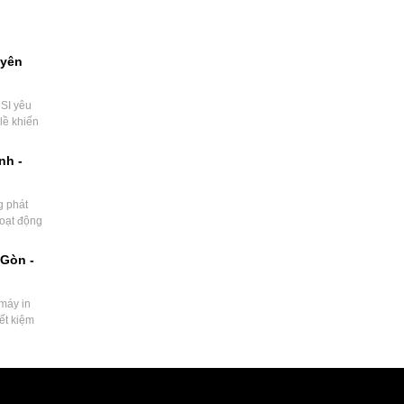
uyên
SI yêu
lề khiến
nh -
g phát
hoạt động
Gòn -
máy in
ết kiệm