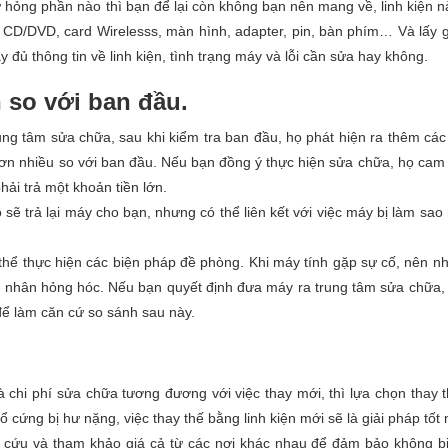
hỏng phần nào thì bạn để lại còn không bạn nên mang về, linh kiện nà
a CD/DVD, card Wirelesss, màn hình, adapter, pin, bàn phím… Và lấy g
 đủ thông tin về linh kiện, tình trạng máy và lỗi cần sửa hay không.
 so với ban đầu.
ng tâm sửa chữa, sau khi kiểm tra ban đầu, họ phát hiện ra thêm các 
hơn nhiều so với ban đầu. Nếu bạn đồng ý thực hiện sửa chữa, họ cam
hải trả một khoản tiền lớn.
sẽ trả lại máy cho bạn, nhưng có thể liên kết với việc máy bị làm sao
ó thể thực hiện các biện pháp đề phòng. Khi máy tính gặp sự cố, nên n
n nhân hỏng hóc. Nếu bạn quyết định đưa máy ra trung tâm sửa chữa,
để làm căn cứ so sánh sau này.
và chi phí sửa chữa tương đương với việc thay mới, thì lựa chọn thay 
ổ cứng bị hư nặng, việc thay thế bằng linh kiện mới sẽ là giải pháp tốt 
iên cứu và tham khảo giá cả từ các nơi khác nhau để đảm bảo không bị