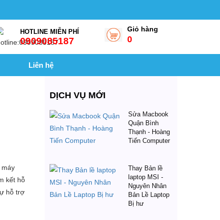
Giỏ hàng
HOTLINE MIỄN PHÍ
0
0909085187
Liên hệ
DỊCH VỤ MỚI
Sửa Macbook
Quận Bình
Thạnh - Hoàng
Tiến Computer
a máy
Thay Bản lề
laptop MSI -
m kết hỗ
Nguyên Nhân
ự hỗ trợ
Bản Lề Laptop
Bị hư