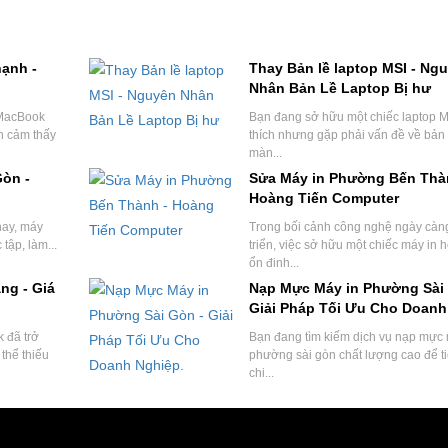
ạnh -
Thay Bản lề laptop MSI - Ng
Nhân Bản Lề Laptop Bị hư
 MacBook
Bạn đang sở hữu một chiếc laptop M
n cảm thấy
thích nhưng gặp phải vấn đề về bản 
màn...
òn -
Sửa Máy in Phường Bến Thà
Hoàng Tiến Computer
nay, máy
Trong bối cảnh công nghệ ngày càn
 tập, làm...
triển, việc sở hữu một chiếc máy in 
ổn định...
ng - Giá
Nạp Mực Máy in Phường Sài 
Giải Pháp Tối Ưu Cho Doanh
Nghiệp.
 đã trở
Bạn đang tìm kiếm dịch vụ nạp mực 
thể thiếu
phường sài gòn chất lượng cao để ti
chi...