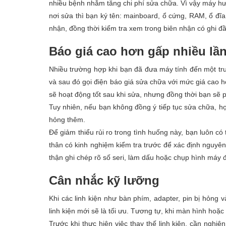
nhiều bệnh nhằm tăng chi phí sửa chữa. Vì vậy máy hư 
nơi sửa thì bạn ký tên: mainboard, ổ cứng, RAM, ổ đĩ
nhận, đồng thời kiểm tra xem trong biên nhận có ghi đầy
Báo giá cao hơn gấp nhiều lần
Nhiều trường hợp khi bạn đã đưa máy tính đến một tru
và sau đó gọi điện báo giá sửa chữa với mức giá cao 
sẽ hoạt động tốt sau khi sửa, nhưng đồng thời bạn sẽ p
Tuy nhiên, nếu bạn không đồng ý tiếp tục sửa chữa, họ 
hỏng thêm.
Để giảm thiểu rủi ro trong tình huống này, bạn luôn c
thân có kinh nghiệm kiểm tra trước để xác định nguyê
thận ghi chép rõ số seri, làm dấu hoặc chụp hình máy 
Cân nhắc kỹ lưỡng
Khi các linh kiện như bàn phím, adapter, pin bị hỏng 
linh kiện mới sẽ là tối ưu. Tương tự, khi màn hình hoặc 
Trước khi thực hiện việc thay thế linh kiện, cần ngh