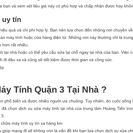
của bạn và xem xét liệu giá này có phù hợp và chấp nhận được hay khô
uy tín
iệu quả và chi phí hợp lý. Bạn nên lựa chọn đến những nơi chuyên v
án máy tính hoặc cửa hàng điện tử. Những nơi này thường chỉ là trung
o hơn rất nhiều.
 tại nhà hoặc có thể yêu cầu sửa tại chỗ ngay tại nhà của bạn. Việc 
h đi đâu xa và cũng sẽ tiết kiệm được thời gian và công sức.
áy Tính Quận 3 Tại Nhà ?
nên phổ biến và được nhiều người ưa chuộng. Tuy nhiên, do cuộc sống 
 đã chọn dịch vụ sửa máy tính tại nhà của trung tâm Hoàng Tiến tro
 3.
 chữa máy tính uy tín xa hàng km
ụ giúp mang đi sẽ không còn là vấn đề khi bạn lựa chọn dịch vụ sửa c