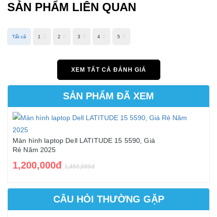
SẢN PHẨM LIÊN QUAN
Tất cả
1
2
3
4
5
XEM TẤT CẢ ĐÁNH GIÁ
SẢN PHẨM ĐÃ XEM
Màn hình laptop Dell LATITUDE 15 5590, Giá
Rẻ Năm 2025
1,200,000đ
1,450,000đ
CÂU HỎI THƯỜNG GẶP