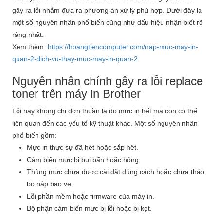
gây ra lỗi nhằm đưa ra phương án xử lý phù hợp. Dưới đây là
một số nguyên nhân phổ biến cũng như dấu hiệu nhận biết rõ
ràng nhất.
Xem thêm:
https://hoangtiencomputer.com/nap-muc-may-in-
quan-2-dich-vu-thay-muc-may-in-quan-2
Nguyên nhân chính gây ra lỗi replace
toner trên máy in Brother
Lỗi này không chỉ đơn thuần là do mực in hết mà còn có thể
liên quan đến các yếu tố kỹ thuật khác. Một số nguyên nhân
phổ biến gồm:
Mực in thực sự đã hết hoặc sắp hết.
Cảm biến mực bị bụi bẩn hoặc hỏng.
Thùng mực chưa được cài đặt đúng cách hoặc chưa tháo
bỏ nắp bảo vệ.
Lỗi phần mềm hoặc firmware của máy in.
Bộ phận cảm biến mực bị lỗi hoặc bị kẹt.