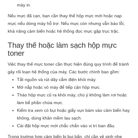
máy in.
Nếu mực đã cạn, bạn cần thay thế hộp mực mới hoặc nạp
mực nếu dòng máy hỗ trợ. Nếu mực còn nhưng vẫn báo lỗi,
khả năng cảm biến hoặc hệ thống đọc mực gặp trục trặc.
Thay thế hoặc làm sạch hộp mực
toner
Việc thay thế mực toner cần thực hiện đúng quy trình để tránh
gây rối loạn hệ thống của máy. Các bước chính bao gồm:
Tắt nguồn và rút dây cắm điện khỏi máy.
Mở nắp hoặc vỏ máy để tiếp cận hộp mực.
Tháo hộp mực cũ ra khỏi máy, chú ý không làm rơi hoặc
làm bể phần chứa mực.
Kiểm tra xem có bụi hoặc giấy vụn bám vào cảm biến hay
không, dùng khăn mềm lau sạch.
Cài đặt hộp mực mới chắc chắn vào vị trí ban đầu.
Trong trường hợp cảm biến bị bụi bẩn, chỉ cần vệ sinh nhẹ