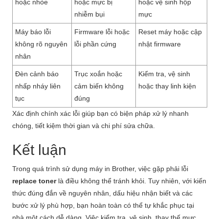
hoặc nhòe
hoặc mực bị
hoặc vệ sinh hộp
nhiễm bụi
mực
Máy báo lỗi
Firmware lỗi hoặc
Reset máy hoặc cập
không rõ nguyên
lỗi phần cứng
nhật firmware
nhân
Đèn cảnh báo
Trục xoắn hoặc
Kiểm tra, vệ sinh
nhấp nháy liên
cảm biến không
hoặc thay linh kiện
tục
đúng
Xác định chính xác lỗi giúp bạn có biện pháp xử lý nhanh
chóng, tiết kiệm thời gian và chi phí sửa chữa.
Kết luận
Trong quá trình sử dụng máy in Brother, việc gặp phải lỗi
replace toner
là điều không thể tránh khỏi. Tuy nhiên, với kiến
thức đúng đắn về nguyên nhân, dấu hiệu nhận biết và các
bước xử lý phù hợp, bạn hoàn toàn có thể tự khắc phục tại
nhà một cách dễ dàng. Việc kiểm tra, vệ sinh, thay thế mực