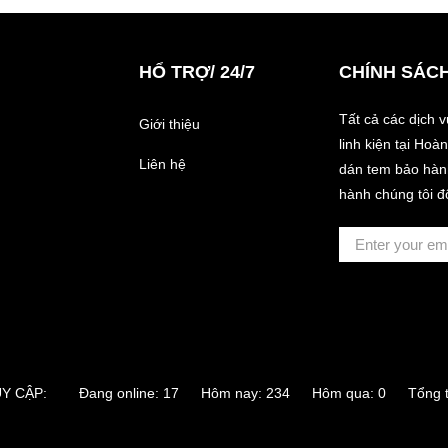
HỔ TRỢ/ 24/7
CHÍNH SÁC
Tất cả các dịch 
Giới thiệu
linh kiện tại Ho
Liên hệ
dán tem bảo hành
hành chúng tôi đ
RUY CẬP:
Đang online: 17 Hôm nay: 234 Hôm qua: 0 Tổng tr