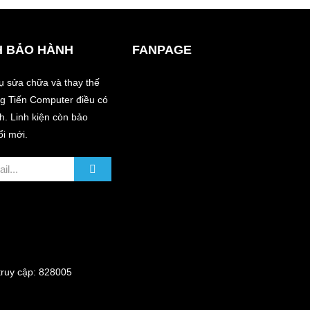
H BẢO HÀNH
FANPAGE
vụ sửa chữa và thay thế
àng Tiến Computer điều có
. Linh kiện còn bảo
ổi mới.
uy cập: 828005