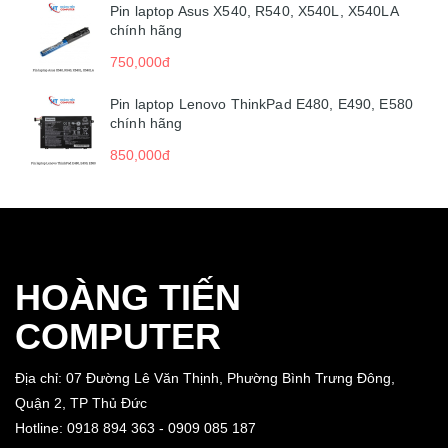
Pin laptop Asus X540, R540, X540L, X540LA
chính hãng
750,000đ
Pin laptop Lenovo ThinkPad E480, E490, E580
chính hãng
850,000đ
HOÀNG TIẾN
COMPUTER
Địa chỉ: 07 Đường Lê Văn Thịnh, Phường Bình Trưng Đông,
Quận 2, TP Thủ Đức
Hotline: 0918 894 363 - 0909 085 187