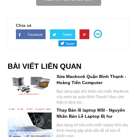
Chia sẻ
Facebook
Twitter
BÀI VIẾT LIÊN QUAN
Sửa Macbook Quận Bình Thạnh -
Hoàng Tiến Computer
Bạn đang gặp khó khăn với chiếc MacBook
của mình tại quận Bình Thạnh? Bạn cảm
thấy lo lắng khi...
Thay Bản lề laptop MSI - Nguyên
Nhân Bản Lề Laptop Bị hư
Bạn đang sở hữu một chiếc laptop MSI yêu
thích nhưng gặp phải vấn đề về bản lề
khiến màn...