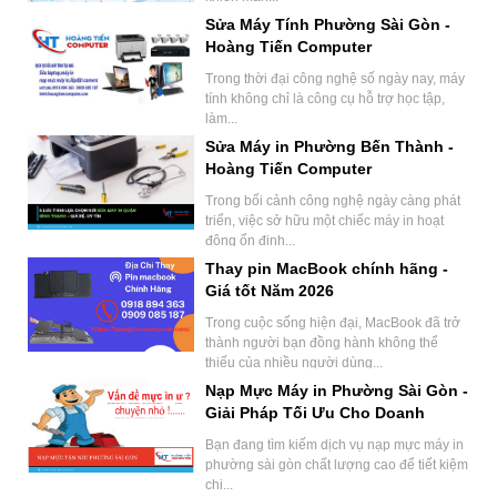
Sửa Máy Tính Phường Sài Gòn -
Hoàng Tiến Computer
Trong thời đại công nghệ số ngày nay, máy
tính không chỉ là công cụ hỗ trợ học tập,
làm...
Sửa Máy in Phường Bến Thành -
Hoàng Tiến Computer
Trong bối cảnh công nghệ ngày càng phát
triển, việc sở hữu một chiếc máy in hoạt
động ổn định...
Thay pin MacBook chính hãng -
Giá tốt Năm 2026
Trong cuộc sống hiện đại, MacBook đã trở
thành người bạn đồng hành không thể
thiếu của nhiều người dùng...
Nạp Mực Máy in Phường Sài Gòn -
Giải Pháp Tối Ưu Cho Doanh
Nghiệp.
Bạn đang tìm kiếm dịch vụ nạp mực máy in
phường sài gòn chất lượng cao để tiết kiệm
chi...