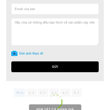
Gửi ảnh thực tế
GỬI
Tất cả
1
2
3
4
5
XEM TẤT CẢ ĐÁNH GIÁ