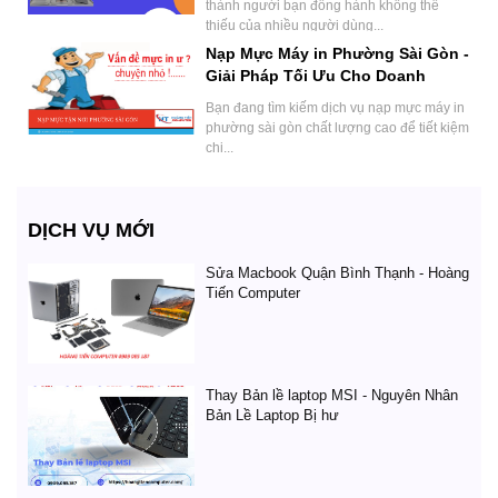
thành người bạn đồng hành không thể
thiếu của nhiều người dùng...
Nạp Mực Máy in Phường Sài Gòn -
Giải Pháp Tối Ưu Cho Doanh
Nghiệp.
Bạn đang tìm kiếm dịch vụ nạp mực máy in
phường sài gòn chất lượng cao để tiết kiệm
chi...
DỊCH VỤ MỚI
Sửa Macbook Quận Bình Thạnh - Hoàng
Tiến Computer
Thay Bản lề laptop MSI - Nguyên Nhân
Bản Lề Laptop Bị hư