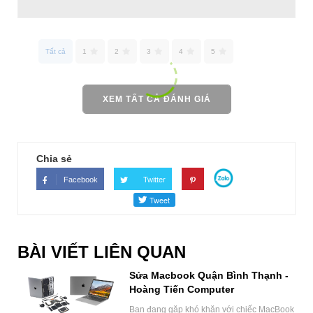
Tất cả
1
2
3
4
5
XEM TẤT CẢ ĐÁNH GIÁ
Chia sẻ
Facebook
Twitter
BÀI VIẾT LIÊN QUAN
Sửa Macbook Quận Bình Thạnh -
Hoàng Tiến Computer
Bạn đang gặp khó khăn với chiếc MacBook