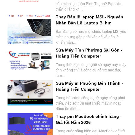
của mình tại quận Bình Thạnh? Bạn cảm
thấy lo lắng khi...
Thay Bản lề laptop MSI - Nguyên
Nhân Bản Lề Laptop Bị hư
Bạn đang sở hữu một chiếc laptop MSI yêu
thích nhưng gặp phải vấn đề về bản lề
khiến màn...
Sửa Máy Tính Phường Sài Gòn -
Hoàng Tiến Computer
Trong thời đại công nghệ số ngày nay, máy
tính không chỉ là công cụ hỗ trợ học tập,
làm...
Sửa Máy in Phường Bến Thành -
Hoàng Tiến Computer
Trong bối cảnh công nghệ ngày càng phát
triển, việc sở hữu một chiếc máy in hoạt
động ổn định...
Thay pin MacBook chính hãng -
Giá tốt Năm 2026
Trong cuộc sống hiện đại, MacBook đã trở