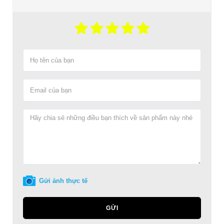
Gửi ảnh thực tế
GỬI