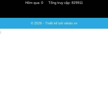
Hôm qua: 0 Tổng truy cập: 829911
© 2026 - Thiết kế bởi sikido.vn
;