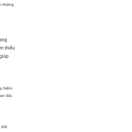
ới những
rạng
ảm thiểu
giúp
y hiểm.
an dài,
 thế.