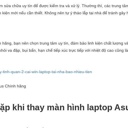
âm sửa chữa uy tín để được kiểm tra và xử lý. Thường thì, các trung tâm
nh kiện mới nếu cần thiết. Không nên tự ý tháo lắp tại nhà để tránh gây
 hãng, bạn nên chọn trung tâm uy tín, đảm bảo linh kiện chất lượng v
hỏi va đập, bụi bẩn, hạn chế tiếp xúc trực tiếp với nhiệt độ cao cũng là
tinh-quan-2-cai-win-laptop-tai-nha-bao-nhieu-tien
ặp khi thay màn hình laptop As