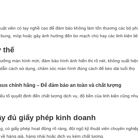
huật viên có tay nghề cao để đảm bảo không làm tổn thương các bộ p
àm bung, móp hoặc gây ảnh hưởng đến bo mạch chủ hay các linh kiện li
 thế
 lưỡng màn hình mới, đảm bảo hình ảnh hiển thị rõ nét, không xuất hiện
ẫn cách sử dụng, chăm sóc màn hình đúng cách để kéo dài tuổi thọ
Asus chính hãng – Để đảm bảo an toàn và chất lượng
ếu tố quyết định đến chất lượng dịch vụ, độ bền của linh kiện cũng nh
ầy đủ giấy phép kinh doanh
ng, có giấy phép hoạt động rõ ràng, đội ngũ kỹ thuật viên chuyên nghiệ
 về hàng giả, hàng nhái hoặc dịch vụ kém chất lượng.