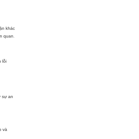
hận khác
ên quan.
 lỗi
ư sự an
p và