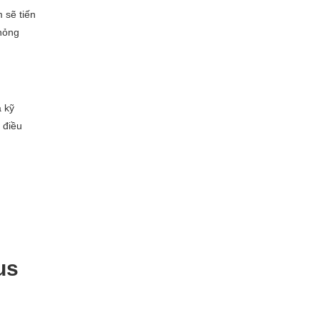
 sẽ tiến
 hỏng
à kỹ
 điều
us