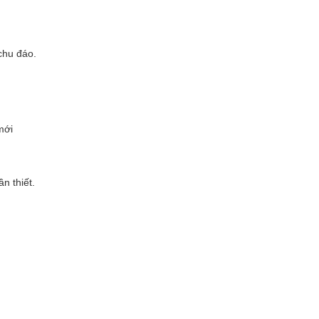
chu đáo.
mới
n thiết.