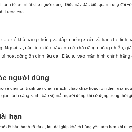
h ảnh tối ưu nhất cho người dùng. Điều này đặc biệt quan trọng đối v
ất lượng cao.
t
o cấp, có khả năng chống va đập, chống xước và hạn chế tình t
. Ngoài ra, các linh kiện này còn có khả năng chống nhiễu, gi
trì hoạt động ổn định lâu dài. Đầu tư vào màn hình chính hãng 
hỏe người dùng
o về điện tử, tránh gây chạm mạch, chập cháy hoặc rò rỉ điện gây ngu
ệ giảm ánh sáng xanh, bảo vệ mắt người dùng khi sử dụng trong thời gi
dài hạn
hế độ bảo hành rõ ràng, lâu dài giúp khách hàng yên tâm hơn khi thay