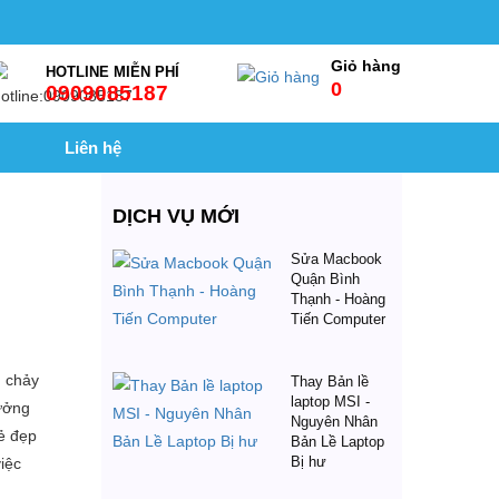
Giỏ hàng
HOTLINE MIỄN PHÍ
0
0909085187
Liên hệ
DỊCH VỤ MỚI
Sửa Macbook
Quận Bình
Thạnh - Hoàng
Tiến Computer
, chảy
Thay Bản lề
laptop MSI -
ưởng
Nguyên Nhân
vẻ đẹp
Bản Lề Laptop
Bị hư
việc