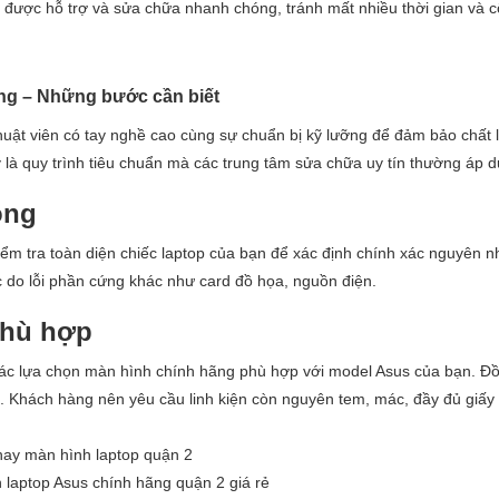
 được hỗ trợ và sửa chữa nhanh chóng, tránh mất nhiều thời gian và 
ãng – Những bước cần biết
thuật viên có tay nghề cao cùng sự chuẩn bị kỹ lưỡng để đảm bảo chất
 là quy trình tiêu chuẩn mà các trung tâm sửa chữa uy tín thường áp 
ỏng
 kiểm tra toàn diện chiếc laptop của bạn để xác định chính xác nguyên 
ặc do lỗi phần cứng khác như card đồ họa, nguồn điện.
phù hợp
u các lựa chọn màn hình chính hãng phù hợp với model Asus của bạn. Đồ
m. Khách hàng nên yêu cầu linh kiện còn nguyên tem, mác, đầy đủ giấy 
 laptop Asus chính hãng quận 2 giá rẻ