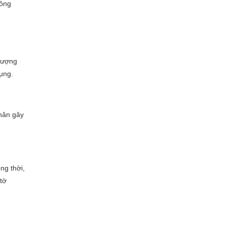
công
 lượng
dụng.
nhân gây
ng thời,
tờ