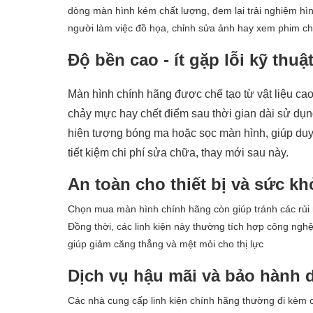
dòng màn hình kém chất lượng, đem lại trải nghiệm hìn
người làm việc đồ họa, chỉnh sửa ảnh hay xem phim ch
Độ bền cao - ít gặp lỗi kỹ thuậ
Màn hình chính hãng được chế tạo từ vật liệu ca
chảy mực hay chết điểm sau thời gian dài sử dụng
hiện tượng bóng ma hoặc sọc màn hình, giúp duy 
tiết kiệm chi phí sửa chữa, thay mới sau này.
An toàn cho thiết bị và sức k
Chọn mua màn hình chính hãng còn giúp tránh các rủi r
Đồng thời, các linh kiện này thường tích hợp công ngh
giúp giảm căng thẳng và mệt mỏi cho thị lực
Dịch vụ hậu mãi và bảo hành 
Các nhà cung cấp linh kiện chính hãng thường đi kèm c