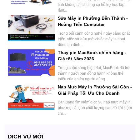
tính không chỉ là công cụ hỗ trợ học tập,
làm...
Sửa Máy in Phường Bến Thành -
Hoàng Tiến Computer
Trong bối cảnh công nghệ ngày càng phát
triển, việc sở hữu một chiếc máy in hoạt
động ổn định...
Thay pin MacBook chính hãng -
Giá tốt Năm 2026
Trong cuộc sống hiện đại, MacBook đã trở
thành người bạn đồng hành không thể
thiếu của nhiều người dùng...
Nạp Mực Máy in Phường Sài Gòn -
Giải Pháp Tối Ưu Cho Doanh
Nghiệp.
Bạn đang tìm kiếm dịch vụ nạp mực máy in
phường sài gòn chất lượng cao để tiết kiệm
chi...
DỊCH VỤ MỚI