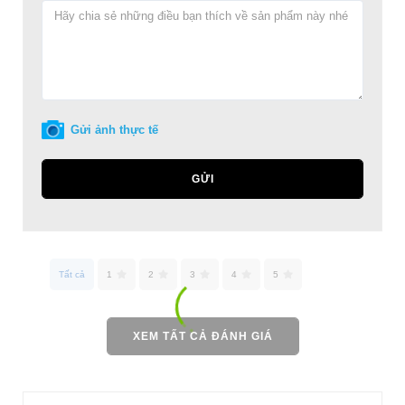
Gửi ảnh thực tế
GỬI
Tất cả
1
2
3
4
5
XEM TẤT CẢ ĐÁNH GIÁ