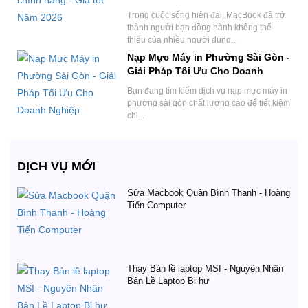
Trong cuộc sống hiện đại, MacBook đã trở
thành người bạn đồng hành không thể
thiếu của nhiều người dùng...
Nạp Mực Máy in Phường Sài Gòn -
Giải Pháp Tối Ưu Cho Doanh
Nghiệp.
Bạn đang tìm kiếm dịch vụ nạp mực máy in
phường sài gòn chất lượng cao để tiết kiệm
chi...
DỊCH VỤ MỚI
Sửa Macbook Quận Bình Thạnh - Hoàng
Tiến Computer
Thay Bản lề laptop MSI - Nguyên Nhân
Bản Lề Laptop Bị hư