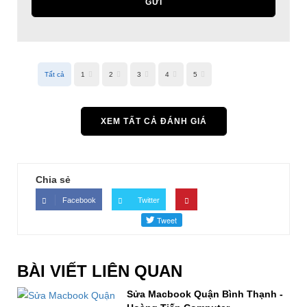
GỬI
Tất cả
1
2
3
4
5
XEM TẤT CẢ ĐÁNH GIÁ
Chia sẻ
Facebook
Twitter
BÀI VIẾT LIÊN QUAN
Sửa Macbook Quận Bình Thạnh -