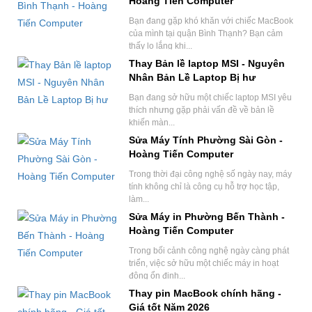
Hoàng Tiến Computer
Bạn đang gặp khó khăn với chiếc MacBook
của mình tại quận Bình Thạnh? Bạn cảm
thấy lo lắng khi...
Thay Bản lề laptop MSI - Nguyên
Nhân Bản Lề Laptop Bị hư
Bạn đang sở hữu một chiếc laptop MSI yêu
thích nhưng gặp phải vấn đề về bản lề
khiến màn...
Sửa Máy Tính Phường Sài Gòn -
Hoàng Tiến Computer
Trong thời đại công nghệ số ngày nay, máy
tính không chỉ là công cụ hỗ trợ học tập,
làm...
Sửa Máy in Phường Bến Thành -
Hoàng Tiến Computer
Trong bối cảnh công nghệ ngày càng phát
triển, việc sở hữu một chiếc máy in hoạt
động ổn định...
Thay pin MacBook chính hãng -
Giá tốt Năm 2026