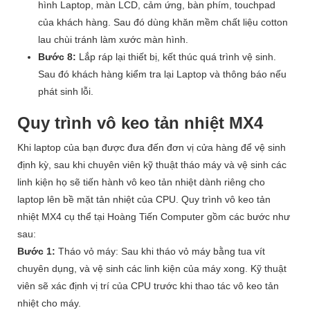
hình Laptop, màn LCD, cảm ứng, bàn phím, touchpad
của khách hàng. Sau đó dùng khăn mềm chất liệu cotton
lau chùi tránh làm xước màn hình.
Bước 8:
Lắp ráp lại thiết bị, kết thúc quá trình vệ sinh.
Sau đó khách hàng kiểm tra lại Laptop và thông báo nếu
phát sinh lỗi.
Quy trình vô keo tản nhiệt MX4
Khi laptop của bạn được đưa đến đơn vị cửa hàng để vệ sinh
định kỳ, sau khi chuyên viên kỹ thuật tháo máy và vệ sinh các
linh kiện họ sẽ tiến hành vô keo tản nhiệt dành riêng cho
laptop lên bề mặt tản nhiệt của CPU. Quy trình vô keo tản
nhiệt MX4 cụ thể tại Hoàng Tiến Computer gồm các bước như
sau:
Bước 1:
Tháo vỏ máy: Sau khi tháo vỏ máy bằng tua vít
chuyên dụng, và vệ sinh các linh kiện của máy xong. Kỹ thuật
viên sẽ xác định vị trí của CPU trước khi thao tác vô keo tản
nhiệt cho máy.