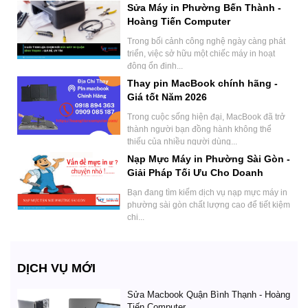
Sửa Máy in Phường Bến Thành -
Hoàng Tiến Computer
Trong bối cảnh công nghệ ngày càng phát
triển, việc sở hữu một chiếc máy in hoạt
động ổn định...
Thay pin MacBook chính hãng -
Giá tốt Năm 2026
Trong cuộc sống hiện đại, MacBook đã trở
thành người bạn đồng hành không thể
thiếu của nhiều người dùng...
Nạp Mực Máy in Phường Sài Gòn -
Giải Pháp Tối Ưu Cho Doanh
Nghiệp.
Bạn đang tìm kiếm dịch vụ nạp mực máy in
phường sài gòn chất lượng cao để tiết kiệm
chi...
DỊCH VỤ MỚI
Sửa Macbook Quận Bình Thạnh - Hoàng
Tiến Computer