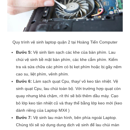
Quy trình vệ sinh laptop quận 2 tại Hoàng Tiến Computer
Bước 5:
Vệ sinh làm sạch các khe của bàn phím. Lau
chùi vệ sinh bề mặt bàn phím, các khe cắm phím. Kiểm
tra và sửa chữa các phím có bị kẹt phím hoặc bị gãy nệm
cao su, liệt phím, vênh phím.
Bước 6:
Làm sạch quạt Cpu, thay/ vô keo tản nhiệt. Vệ
sinh quạt Cpu, lau chùi toàn bộ. Với trường hợp quạt còn
quay nhưng khá chậm, rít thì sẽ bôi thêm dầu máy. Cạo
bỏ lớp keo tản nhiệt cũ và thay thế bằng lớp keo mới (keo
dành riêng của Laptop MX4 )
Bước 7:
Vệ sinh lau màn hình, bên phía ngoài Laptop.
Chúng tôi sẽ sử dụng dung dịch vệ sinh để lau chùi màn