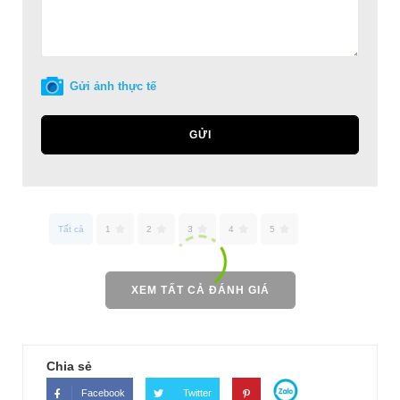
Gửi ảnh thực tế
GỬI
Tất cả
1
2
3
4
5
XEM TẤT CẢ ĐÁNH GIÁ
Chia sẻ
Facebook
Twitter