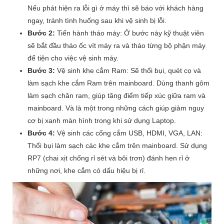
Nếu phát hiện ra lỗi gì ở máy thì sẽ báo với khách hàng
ngay, tránh tình huống sau khi vệ sinh bị lỗi.
Bước 2:
Tiến hành tháo máy: Ở bước này kỹ thuật viên
sẽ bắt đầu tháo ốc vít máy ra và tháo từng bộ phận máy
để tiện cho việc vệ sinh máy.
Bước 3:
Vệ sinh khe cắm Ram: Sẽ thổi bụi, quét cọ và
làm sạch khe cắm Ram trên mainboard. Dùng thanh gôm
làm sạch chân ram, giúp tăng điểm tiếp xúc giữa ram và
mainboard. Và là một trong những cách giúp giảm nguy
cơ bị xanh màn hình trong khi sử dụng Laptop.
Bước 4:
Vệ sinh các cổng cắm USB, HDMI, VGA, LAN:
Thổi bụi làm sạch các khe cắm trên mainboard. Sử dụng
RP7 (chai xịt chống rỉ sét và bôi trơn) đánh hen rỉ ở
những nơi, khe cắm có dấu hiệu bị rỉ.