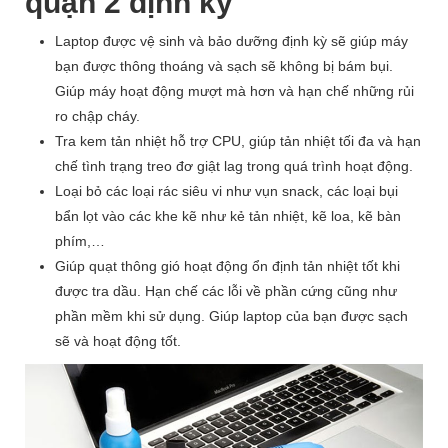
quận 2 định kỳ
Laptop được vệ sinh và bảo dưỡng định kỳ sẽ giúp máy
bạn được thông thoáng và sạch sẽ không bị bám bụi.
Giúp máy hoạt động mượt mà hơn và hạn chế những rủi
ro chập cháy.
Tra kem tản nhiệt hỗ trợ CPU, giúp tản nhiệt tối đa và hạn
chế tình trạng treo đơ giật lag trong quá trình hoạt động.
Loại bỏ các loại rác siêu vi như vụn snack, các loại bụi
bẩn lọt vào các khe kẽ như kẻ tản nhiệt, kẽ loa, kẽ bàn
phím,…
Giúp quạt thông gió hoạt động ổn định tản nhiệt tốt khi
được tra dầu. Hạn chế các lỗi về phần cứng cũng như
phần mềm khi sử dụng. Giúp laptop của bạn được sạch
sẽ và hoạt động tốt.