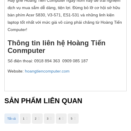
Hãy ghé Hoàng Tiến Computer ngay hôm nay để trải nghiệm
dịch vụ mua sắm dễ dàng, tiện lợi. Đừng bỏ lỡ cơ hội sở hữu
bàn phím Acer 5830, V3-571, ES1-531 và những linh kiện
laptop tốt nhất với mức giá vô cùng phải chăng từ Hoàng Tiến
Computer!
Thông tin liên hệ Hoàng Tiến
Conmputer
Số điện thoại: 0918 894 363 0909 085 187
Website:
hoangtiencomputer.com
SẢN PHẨM LIÊN QUAN
Tất cả
1
2
3
4
5