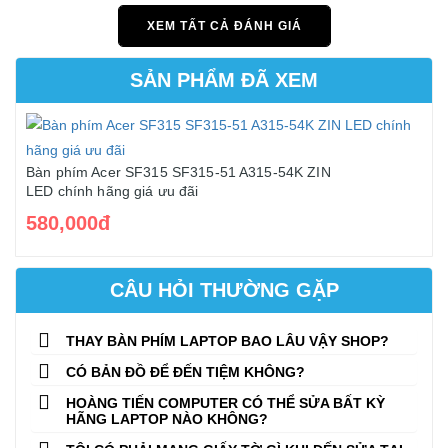
XEM TẤT CẢ ĐÁNH GIÁ
SẢN PHẨM ĐÃ XEM
Bàn phím Acer SF315 SF315-51 A315-54K ZIN
LED chính hãng giá ưu đãi
580,000đ
CÂU HỎI THƯỜNG GẶP
THAY BÀN PHÍM LAPTOP BAO LÂU VẬY SHOP?
CÓ BẢN ĐỒ ĐỂ ĐẾN TIỆM KHÔNG?
HOÀNG TIẾN COMPUTER CÓ THỂ SỬA BẤT KỲ
HÃNG LAPTOP NÀO KHÔNG?