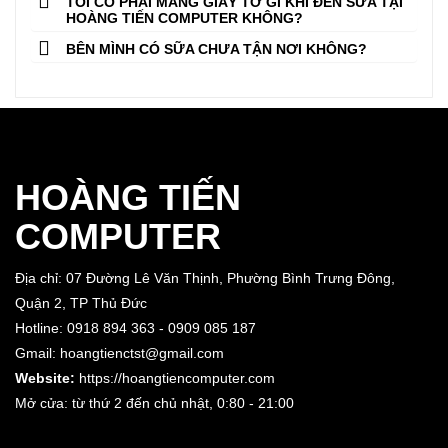
TÔI CÓ PHẢI MANG GIẤY TỜ GÌ KHI ĐẾN SỬA TẠI
HOÀNG TIẾN COMPUTER KHÔNG?
BÊN MÌNH CÓ SỮA CHƯA TẬN NƠI KHÔNG?
HOÀNG TIẾN
COMPUTER
Địa chỉ: 07 Đường Lê Văn Thịnh, Phường Bình Trưng Đông,
Quận 2, TP Thủ Đức
Hotline: 0918 894 363 - 0909 085 187
Gmail: hoangtienctst@gmail.com
Website:
https://hoangtiencomputer.com
Mở cửa: từ thứ 2 đến chủ nhật,
0:80 - 21:00