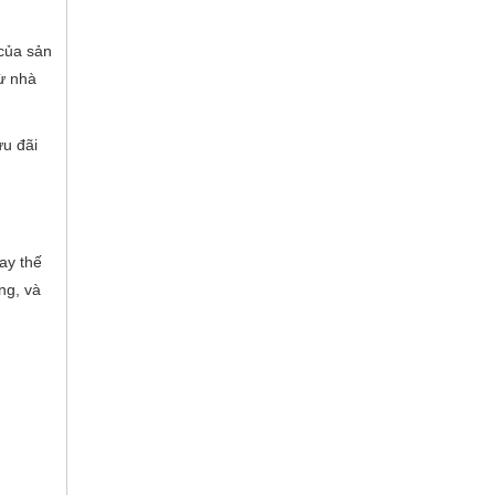
của sản
từ nhà
ưu đãi
ay thế
ng, và