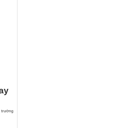
hay
ị trường