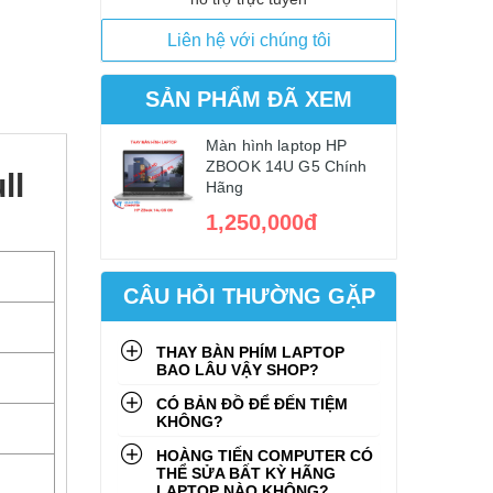
Liên hệ với chúng tôi
SẢN PHẨM ĐÃ XEM
Màn hình laptop HP
ZBOOK 14U G5 Chính
ll
Hãng
1,250,000đ
CÂU HỎI THƯỜNG GẶP
THAY BÀN PHÍM LAPTOP
BAO LÂU VẬY SHOP?
CÓ BẢN ĐỒ ĐỂ ĐẾN TIỆM
KHÔNG?
HOÀNG TIẾN COMPUTER CÓ
THỂ SỬA BẤT KỲ HÃNG
LAPTOP NÀO KHÔNG?