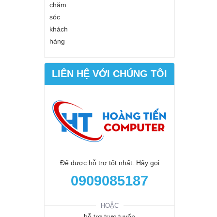
LIÊN HỆ VỚI CHÚNG TÔI
Để được hỗ trợ tốt nhất. Hãy gọi
0909085187
HOẶC
hỗ trợ trực tuyến