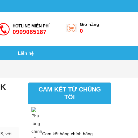
Giỏ hàng
HOTLINE MIỄN PHÍ
0
0909085187
Liên hệ
OK
CAM KẾT TỪ CHÚNG
TÔI
Cam kết hàng chính hãng
S, với