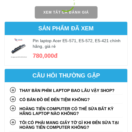
XEM TẤT CẢ ĐÁNH GIÁ
SẢN PHẨM ĐÃ XEM
Pin laptop Acer E5-571, E5-572, E5-421 chính
hãng, giá rẻ
780,000đ
CÂU HỎI THƯỜNG GẶP
THAY BÀN PHÍM LAPTOP BAO LÂU VẬY SHOP?
CÓ BẢN ĐỒ ĐỂ ĐẾN TIỆM KHÔNG?
HOÀNG TIẾN COMPUTER CÓ THỂ SỬA BẤT KỲ
HÃNG LAPTOP NÀO KHÔNG?
TÔI CÓ PHẢI MANG GIẤY TỜ GÌ KHI ĐẾN SỬA TẠI
HOÀNG TIẾN COMPUTER KHÔNG?