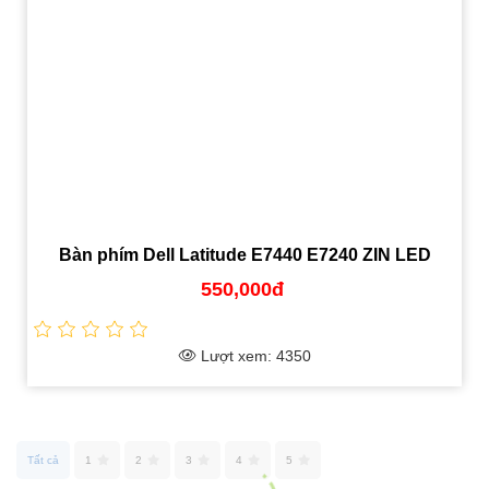
 E7240 ZIN LED
Pin laptop HP Omen 15-AX, 15-BC 
850,000đ
Lượt xem: 53426
Tất cả
1
2
3
4
5