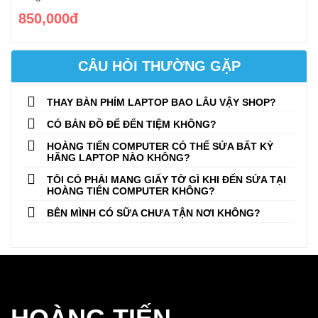
850,000đ
CÂU HỎI THƯỜNG GẶP
THAY BÀN PHÍM LAPTOP BAO LÂU VẬY SHOP?
CÓ BẢN ĐỒ ĐỂ ĐẾN TIỆM KHÔNG?
HOÀNG TIẾN COMPUTER CÓ THỂ SỬA BẤT KỲ
HÃNG LAPTOP NÀO KHÔNG?
TÔI CÓ PHẢI MANG GIẤY TỜ GÌ KHI ĐẾN SỬA TẠI
HOÀNG TIẾN COMPUTER KHÔNG?
BÊN MÌNH CÓ SỮA CHƯA TẬN NƠI KHÔNG?