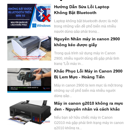
Hướng Dẫn Sửa Lỗi Laptop
Không Bật Bluetooth
Laptop không bật bluetooth được là một
trong những vấn đề phổ biến mà nhiều
người dùng gặp phải trong...
Nguyên Nhân máy in canon 2900
không kéo được giấy
Trong quá trình sử dụng máy in Canon
2900, nhiều người dùng đã gặp phải tình
trạng "Lỗi máy in...
Khắc Phục Lỗi Máy in Canon 2900
Bị Lem Mực - Hoàng Tiến
Computer
Máy in canon 2900 bị lem mực là một trong
những sự cố phổ biến mà nhiều người
dùng gặp...
Máy in canon g2010 không ra mực
đen - Nguyên nhân và cách khắc
phục
Nếu bạn sở hữu chiếc máy in Canon
G2010 mà gặp phải tình trạng máy in canon
g2010 không ra...