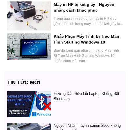
Máy in HP bị kẹt giấy - Nguyên
nhân, cách khắc phục
Trong quá trình sử dụng máy in HP, việc
gặp phải tình trạng máy in hp bị kẹt giấy là...
Khắc Phục Máy Tính Bị Treo Màn
Hình Starting Windows 10
Bạn đã từng gặp phải tình trạng Máy Tính
Bị Treo Màn Hình Starting Windows 10,
khiến công việc của...
TIN TỨC MỚI
Hướng Dẫn Sửa Lỗi Laptop Không Bật
Bluetooth
Nguyên Nhân máy in canon 2900 không