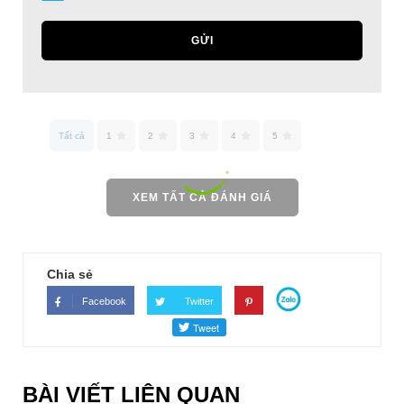
GỬI
Tất cả
1
2
3
4
5
XEM TẤT CẢ ĐÁNH GIÁ
Chia sẻ
Facebook
Twitter
BÀI VIẾT LIÊN QUAN