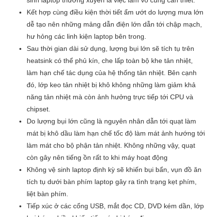
sinh laptop thường xuyên là việc làm vô cùng cần thiết.
Kết hợp cùng điều kiện thời tiết ẩm ướt do lượng mưa lớn
dễ tạo nên những mảng dẫn điện lớn dẫn tới chập mạch,
hư hỏng các linh kiện laptop bên trong.
Sau thời gian dài sử dụng, lượng bụi lớn sẽ tích tụ trên
heatsink có thể phủ kín, che lấp toàn bộ khe tản nhiệt,
làm hạn chế tác dụng của hệ thống tản nhiệt. Bên cạnh
đó, lớp keo tản nhiệt bị khô không những làm giảm khả
năng tản nhiệt mà còn ảnh hưởng trực tiếp tới CPU và
chipset.
Do lượng bụi lớn cũng là nguyên nhân dẫn tới quạt làm
mát bị khô dầu làm hạn chế tốc độ làm mát ảnh hướng tới
làm mát cho bộ phận tản nhiệt. Không những vậy, quạt
còn gây nên tiếng ồn rất to khi máy hoạt động
Không vệ sinh laptop định kỳ sẽ khiến bụi bẩn, vụn đồ ăn
tích tụ dưới bàn phím laptop gây ra tình trạng kẹt phím,
liệt bàn phím.
Tiếp xúc ở các cổng USB, mắt đọc CD, DVD kém dần, lớp