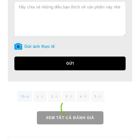
Gửi ảnh thực tế
GỬI
Tất cả
1
2
3
4
5
XEM TẤT CẢ ĐÁNH GIÁ