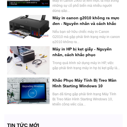
Máy in canon 2900 bị lem mực là một trong
những sự cố phổ biến mà nhiều người
dùng gặp...
Máy in canon g2010 không ra mực
đen - Nguyên nhân và cách khắc
phục
Nếu bạn sở hữu chiếc máy in Canon
G2010 mà gặp phải tình trạng máy in canon
g2010 không ra...
Máy in HP bị kẹt giấy - Nguyên
nhân, cách khắc phục
Trong quá trình sử dụng máy in HP, việc
gặp phải tình trạng máy in hp bị kẹt giấy là...
Khắc Phục Máy Tính Bị Treo Màn
Hình Starting Windows 10
Bạn đã từng gặp phải tình trạng Máy Tính
Bị Treo Màn Hình Starting Windows 10,
khiến công việc của...
TIN TỨC MỚI