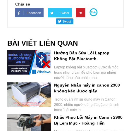
Chia sẻ
Facebook
Twitter
BÀI VIẾT LIÊN QUAN
Hướng Dẫn Sửa Lỗi Laptop
Không Bật Bluetooth
Laptop không bật bluetooth được là một
trong những vấn đề phổ biến mà nhiều
người dùng gặp phải trong...
Nguyên Nhân máy in canon 2900
không kéo được giấy
Trong quá trình sử dụng máy in Canon
2900, nhiều người dùng đã gặp phải tình
trạng "Lỗi máy in...
Khắc Phục Lỗi Máy in Canon 2900
Bị Lem Mực - Hoàng Tiến
Computer