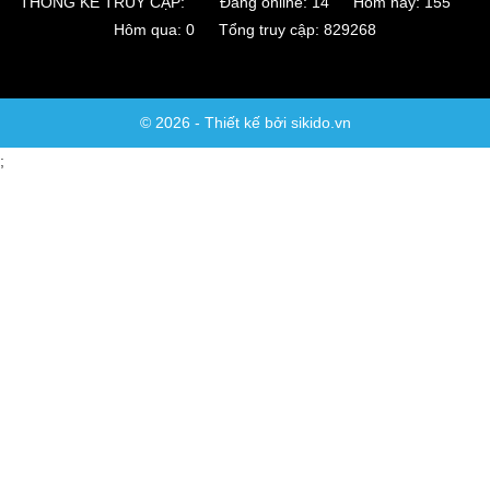
THỐNG KÊ TRUY CẬP:
Đang online: 14 Hôm nay: 155
Hôm qua: 0 Tổng truy cập: 829268
© 2026 - Thiết kế bởi sikido.vn
;