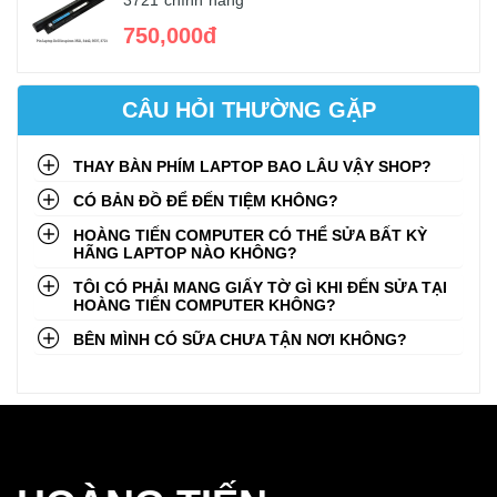
3721 chính hãng
750,000đ
CÂU HỎI THƯỜNG GẶP
THAY BÀN PHÍM LAPTOP BAO LÂU VẬY SHOP?
CÓ BẢN ĐỒ ĐỂ ĐẾN TIỆM KHÔNG?
HOÀNG TIẾN COMPUTER CÓ THỂ SỬA BẤT KỲ
HÃNG LAPTOP NÀO KHÔNG?
TÔI CÓ PHẢI MANG GIẤY TỜ GÌ KHI ĐẾN SỬA TẠI
HOÀNG TIẾN COMPUTER KHÔNG?
BÊN MÌNH CÓ SỮA CHƯA TẬN NƠI KHÔNG?